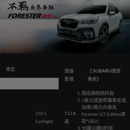
車型
建議
【
SUBARU
優惠
售價
專案】
贈送牌照燃料稅
5萬元感謝祭購車金或
加價1萬元升級為
2.0i-L
112.8
Forester GT Edition車
款*(註2)
EyeSight
萬
90萬50期0利率