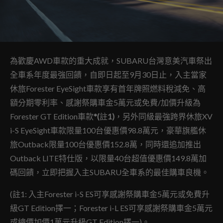
為歡慶AWD車款的重大成就，SUBARU台灣意美汽車祭出
全車系年度最強回饋，自即日起至9月30日止，入主當家
休旅Forester EyeSight車款享有首年牌照燃料稅減免、高
額分期零利率、感謝祭購車金5萬元或免費/加價升級為
Forester GT Edition車款
*(
註
1)
，另外同級最強跨界休旅XV
i-S EyeSight車款限量100台優惠價98.8萬元，豪華旗艦休
旅Outback限量100台優惠價152.8萬，同時還追加推出
Outback LITE特仕版，以限量40台超值優惠價149.8萬加
碼回饋，立即把握入主SUBARU全車系的最佳購車良機。
(註1: 入主Forester i-S ES可享感謝祭購車金5萬元或免費升
級GT Edition擇一；Forester i-L ES可享感謝祭購車金5萬元
或總價加價1萬元升級GT Edition擇一)。