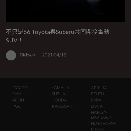
不只是86 Toyota與Subaru共同開發電動
SUV！
Dickson
2021/04/12
KYMCO
YAMAHA
APRILIA
SYM
SUZUKI
BENELLI
AEON
HONDA
BMW
PGO
KAWASAKI
DUCATI
HARLEY-
DAVIDSON
HUSQVARNA
MOTO