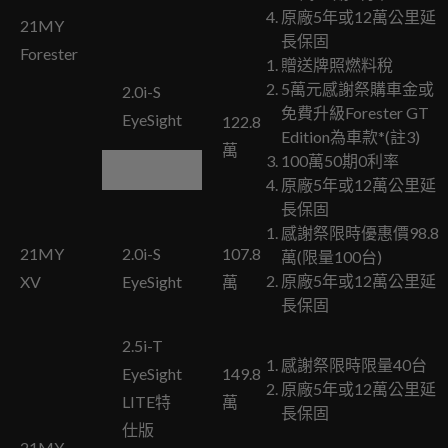
原廠5年或12萬公里延
21MY
長保固
Forester
贈送牌照燃料稅
5萬元感謝祭購車金或
2.0i-S
免費升級Forester GT
EyeSight
122.8
Edition為車款*(註3)
萬
100萬50期0利率
原廠5年或12萬公里延
長保固
感謝祭限時優惠價98.8
21MY
2.0i-S
107.8
萬(限量100台)
原廠5年或12萬公里延
XV
EyeSight
萬
長保固
2.5i-T
感謝祭限時限量40台
EyeSight
149.8
原廠5年或12萬公里延
LITE特
萬
長保固
仕版
21MY