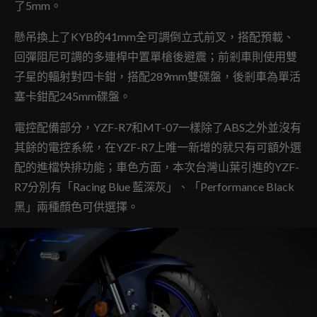
了5mm。
懸吊換上了KYB的41mm全可調倒立式前叉，搭配預載、
回彈阻尼可調的多連桿中置單槍後避震；前剎車則使用雙
子星的輻射對四卡鉗，搭配289mm雙碟盤，後剎車為單活
塞卡鉗配245mm碟盤。
電控配備部分，YZF-R7和MT-07一樣除了ABS之外並沒有
其餘的電控系統，在YZF-R7上唯一新增的就只有可額外選
配的進檔快排功能；車色方面，本次台灣山葉引進的YZF-
R7分別有「Racing Blue 藍深灰」、「Performance Black
黑」兩種顏色可供選擇。