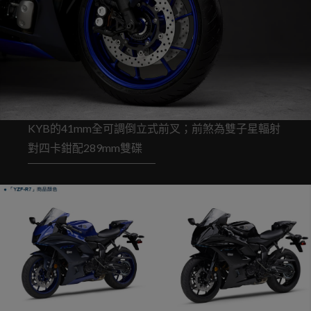
KYB的41mm全可調倒立式前叉；前煞為雙子星輻射
對四卡鉗配289mm雙碟