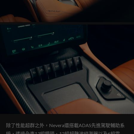
除了性能超群之外，Nevera還搭載ADAS先進駕駛輔助系
統，透過全車13組鏡頭、12組超聲波偵測器以及6組雷