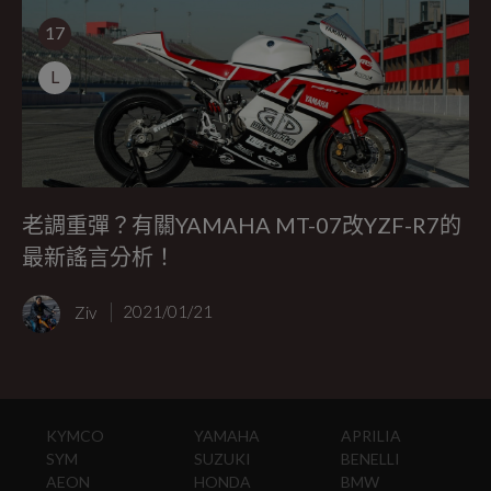
17
L
老調重彈？有關YAMAHA MT-07改YZF-R7的
最新謠言分析！
Ziv
2021/01/21
KYMCO
YAMAHA
APRILIA
SYM
SUZUKI
BENELLI
AEON
HONDA
BMW