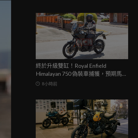
終於升級雙缸！Royal Enfield
Himalayan 750 偽裝車捕獲，預期馬力
突破67匹，最快米蘭車展亮相
8小時前