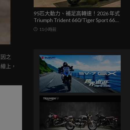
95匹大動力、補足高轉速！2026 年式
Triumph Trident 660/Tiger Sport 660
兩車均一價 39.9 萬台灣發表
11小時前
原因之
彩繪上，