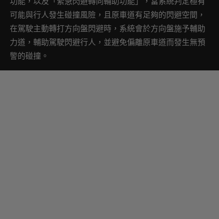
功能，以及「緊急閃避轉向輔助功能」，當系統判定極有
可能與行人發生碰撞風險，且原車道有足夠的閃避空間，
在駕駛主動轉打方向盤閃避時，系統會於方向盤施予輔助
力道，輔助駕駛閃避行人，並避免偏離原車道而發生無預
警的碰撞。