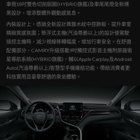
車側18吋雙色切削鋁圈(HYBRID旗艦)及車尾尾燈全新燻
黑設計，增添整體外觀動感氣息。
內裝設計上，透過全新設計典雅木紋中控飾板，提升車室
精緻質感氛圍；懸浮式主機(汽油尊爵以上)的設計使駕駛
操控主機時，減少視線移轉幅度，增加行車安全。在舒適
配備部分，CAMRY升級搭載9吋觸控式影音主機附原廠衛
星導航系統(HYBRID旗艦)，輔以Apple Carplay及Android
Auto(汽油尊爵以上)智慧型手機連結功能，帶給消費者更
科技實用且豪華舒適的乘坐體驗。