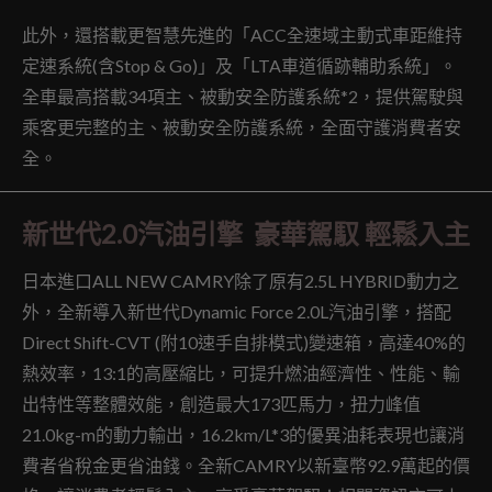
此外，還搭載更智慧先進的「ACC全速域主動式車距維持
定速系統(含Stop & Go)」及「LTA車道循跡輔助系統」。
全車最高搭載34項主、被動安全防護系統*2，提供駕駛與
乘客更完整的主、被動安全防護系統，全面守護消費者安
全。
新世代2.0汽油引擎 豪華駕馭 輕鬆入主
日本進口ALL NEW CAMRY除了原有2.5L HYBRID動力之
外，全新導入新世代Dynamic Force 2.0L汽油引擎，搭配
Direct Shift-CVT (附10速手自排模式)變速箱，高達40%的
熱效率，13:1的高壓縮比，可提升燃油經濟性、性能、輸
出特性等整體效能，創造最大173匹馬力，扭力峰值
21.0kg-m的動力輸出，16.2km/L*3的優異油耗表現也讓消
費者省稅金更省油錢。全新CAMRY以新臺幣92.9萬起的價