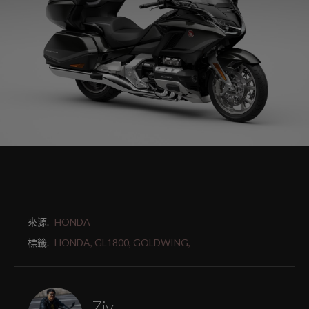
來源.
HONDA
標籤.
HONDA,
GL1800,
GOLDWING,
Ziv