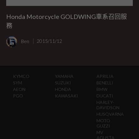
Honda Motorcycle GOLDWING車系召回服
務
Ben
2015/11/12
KYMCO
YAMAHA
APRILIA
SYM
SUZUKI
BENELLI
AEON
HONDA
BMW
PGO
KAWASAKI
DUCATI
HARLEY-
DAVIDSON
HUSQVARNA
MOTO
GUZZI
MV
AGUSTA