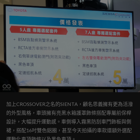
加上CROSSOVER之名的SIENTA，顧名思義擁有更為活潑
的外型風格，車頭擁有亮黑水箱護罩飾條搭配專屬前保桿
設計，大幅提升運動感。車側導入霧黑防刮車門飾板與側
裙，搭配16吋雙色鋁圈，甚至今天拍攝的車款還額外選配
運動化車頂飾條以及黑色車頂。