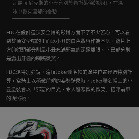
瓦昆·菲尼克斯的小丑有別於希斯萊傑的瘋狂，在混
沌中帶有濃郁的憂愁
HJC在設計這頂安全帽的彩繪方面下了不少苦心，可以看
到整頂安全帽的正面以小丑的白色妝容作為基底，鏡片上
方的額頭部分則是小丑充滿邪氣的深邃雙眼、下巴部分則
是露出牙齒的咧嘴微笑。
HJC還特別強調，這頂Joker聯名帽的塗裝位置經過特別計
算，當騎士以稍微前傾的姿勢騎乘時，Joker聯名帽上的小
丑塗裝會以「邪惡的目光、令人膽寒微的微笑」招呼前車
的後照鏡。