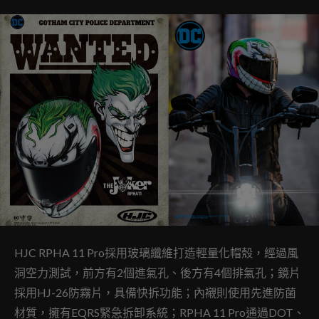
HJC RPHA 11 Pro採用玻璃纖維打造輕量化帽殼，經過風
洞空力測試，前方有2個進氣孔、後方有4個排氣孔；鏡片
採用HJ-26防霧片，具備快拆功能；內襯則使用先進防菌
材質，擁有EQRS緊急拆卸系統；RPHA 11 Pro通過DOT、