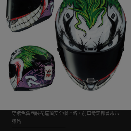
穿紫色舊西裝配這頂安全帽上路，前車肯定都會乖乖
讓路