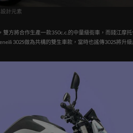
典設計元素
簽下合約，雙方將合作生產一款350c.c.的中量級街車，而錢江摩
eneili 302S做為共構的雙生車款，當時也謠傳302S將升