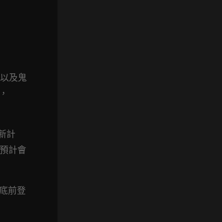
條以及鬼
分，
展新計
們預計會
年底前登