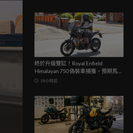
終於升級雙缸！Royal Enfield
Himalayan 750 偽裝車捕獲，預期馬力
突破67匹，最快米蘭車展亮相
18小時前