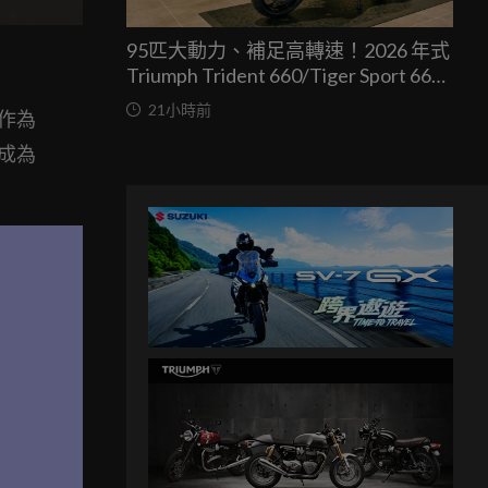
95匹大動力、補足高轉速！2026 年式
Triumph Trident 660/Tiger Sport 660
兩車均一價 39.9 萬台灣發表
21小時前
托作為
級成為