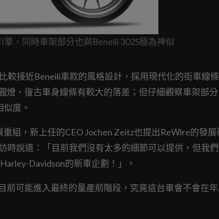
缸引擎，同時車架部分也與Benelli 302S極為神似
比較接近Beneili車款的風格設計，採用現代化的街車線
藝術圖曝光的圓燈、復古車身線條有較大的落差；但仔細觀察車架部
的相似度。
重組，新上任的CEO Jochen Zeitz也提出ReWire的發
接受外媒採訪時說道：「目前我們沒有太多的細節可以提供，但我
ey-Davidson的新車企劃！」。
 HD350目前可能進入最終的量產前階段，究竟這台車會不會在