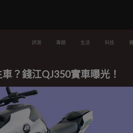
評測
專題
生活
科技
350雙生車？錢江QJ350實車曝光！