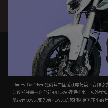
Harley-Davidson先前與中國錢江摩托簽下
江摩托註冊一台全新的QJ350裸把街車，被外媒指出很可
型來看QJ350和先前HD350的藝術圖有著不小的