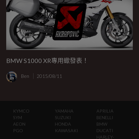
BMW S1000 XR專用蠍發表！
Ben
2015/08/11
KYMCO
YAMAHA
APRILIA
SYM
SUZUKI
BENELLI
AEON
HONDA
BMW
PGO
KAWASAKI
DUCATI
HARLEY-