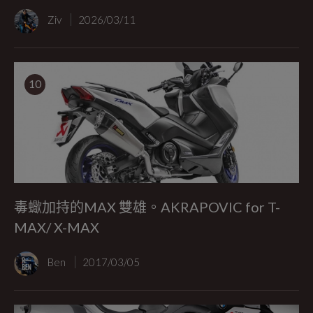
Ziv
2026/03/11
10
毒蠍加持的MAX 雙雄。AKRAPOVIC for T-
MAX/ X-MAX
Ben
2017/03/05