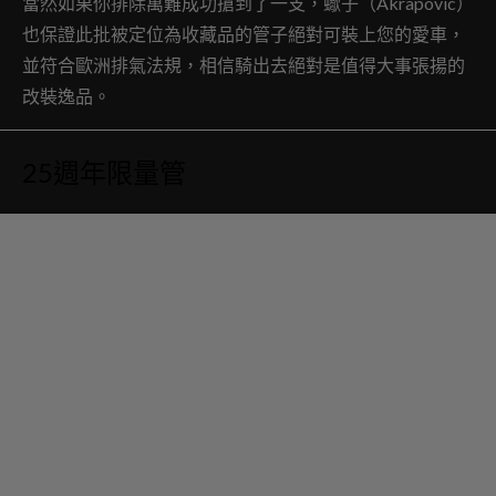
當然如果你排除萬難成功搶到了一支，蠍子（Akrapovic）
也保證此批被定位為收藏品的管子絕對可裝上您的愛車，
並符合歐洲排氣法規，相信騎出去絕對是值得大事張揚的
改裝逸品。
25週年限量管