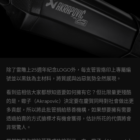
除了雷雕上25週年紀念LOGO外，每支管皆烙印上專屬編
號並以黑鈦為主材料，將質感與凶惡氣勢全然展現。
看到這相信大家都想知道要如何擁有它？但比限量更殘酷
的是，蠍子（Akrapovic）決定要在慶賀同時對社會做出更
多貢獻，所以將此批管捐給慈善機構，如果想要擁有需要
透過拍賣的方式搶標才有機會獲得，估計所花的代價將會
非常驚人。