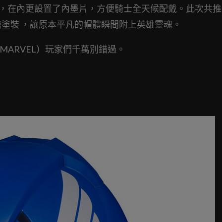
外，在內更設置了內墨片，方便騎士全天候配戴。此次共推
繪塗裝 ，讓原本平凡的帽體瞬間附上英雄靈魂。
MARVEL）玩家們千萬別錯過。