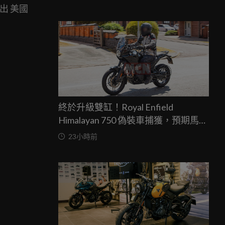
出 美國
終於升級雙缸！Royal Enfield
Himalayan 750 偽裝車捕獲，預期馬力
突破67匹，最快米蘭車展亮相
23小時前