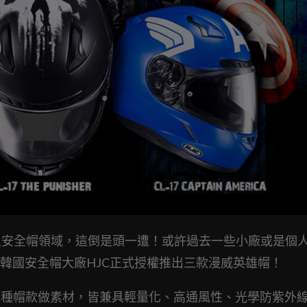
跨足安全帽領域，這倒是頭一遭！或許過去一些小廠或是個
韓國安全帽大廠HJC正式授權推出三款漫威英雄帽！
兩種帽款做素材，皆兼具輕量化、高通風性、光學防紫外線