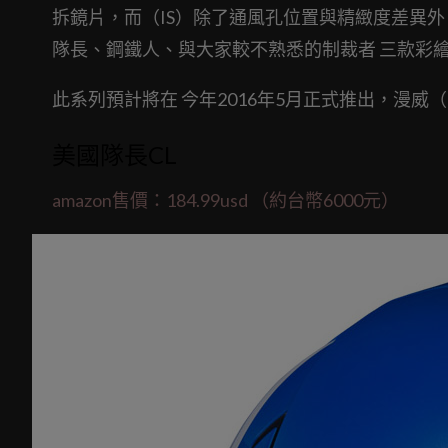
拆鏡片，而（IS）除了通風孔位置與精緻度差異
隊長、鋼鐵人、與大家較不熟悉的制裁者 三款彩
此系列預計將在 今年2016年5月正式推出，漫威（
美國隊長CL
amazon售價：184.99usd （約台幣6000元）