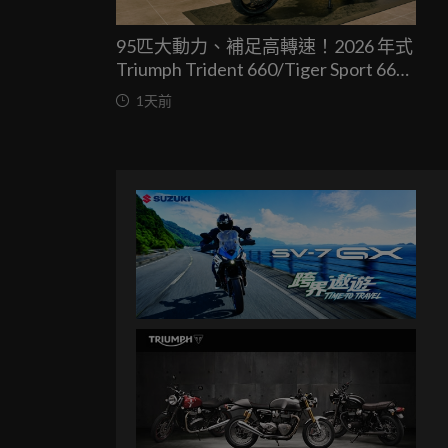
95匹大動力、補足高轉速！2026 年式
Triumph Trident 660/Tiger Sport 660
兩車均一價 39.9 萬台灣發表
1天前