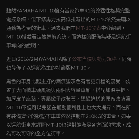
雖然YAMAHA MT-10擁有當家跑車R1的兇猛性格與完整
電控系統，但下修馬力拉高低扭輸出的MT-10依然是輛以
通勤為考量的街車。過去我們在
MT-10發表
中介紹到，
MT-10搭載著定速巡航系統，而這樣的配備無疑是巡航街
車導向的證明。
近日(2016/2月)YAMAHA除了
公布售價與動力規格
，同時
也發佈了以巡航為主的特飾版MT-10。
黑色的車身比起主打的潮流螢灰色有著更沉穩的感受，裝
置了大面積車頭風鏡與兩個大容量車廂，搭配加溫手把、
加厚皮革座墊、專屬蠍子改裝管，透過這樣的原廠改裝讓
MT-10不但可以兇猛在通勤便利性上也大大提昇。而在所
有裝備齊全的狀態下車重依然控制在210KG的重量，如果
以巡航街車來評斷MT-10也絕對能滿足各方面的需求，成
為可攻可守的全方位街車。