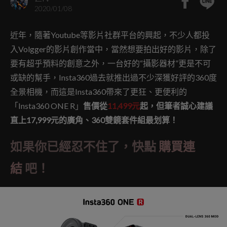
2020/01/08
近年，隨著Youtube等影片社群平台的興起，不少人都投
入Volgger的影片創作當中，當然想要拍出好的影片，除了
要有超乎預料的創意之外，一台好的“攝影器材”更是不可
或缺的幫手，Insta360過去就推出過不少深獲好評的360度
全景相機，而這是Insta360帶來了更狂、更便利的
「Insta360 ONE R」
售價從
11,499
元
起，但筆者誠心建議
直上17,999元的廣角、360雙鏡套件組最划算！
如果你已經忍不住了，快點
購買連
結
吧！