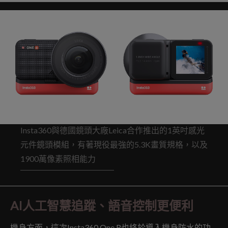
Insta360與德國鏡頭大廠Leica合作推出的1英吋感光
元件鏡頭模組，有著現役最強的5.3K畫質規格，以及
1900萬像素照相能力
AI人工智慧追蹤、語音控制更便利
機身方面，這次Insta360 One R也終於導入機身防水的功