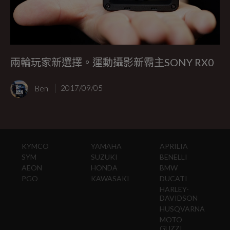
兩輪玩家新選擇。運動攝影新霸主SONY RX0
Ben
2017/09/05
KYMCO
YAMAHA
APRILIA
SYM
SUZUKI
BENELLI
AEON
HONDA
BMW
PGO
KAWASAKI
DUCATI
HARLEY-
DAVIDSON
HUSQVARNA
MOTO
GUZZI