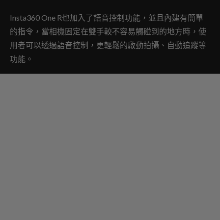
Insta360 One R也加入了語音控制功能，並且內建有簡單
的指令，當相機固定在雙手較不容易觸碰到的地方時，使
用者可以透過語音控制，更輕鬆的啟動拍攝、自動追蹤等
功能。