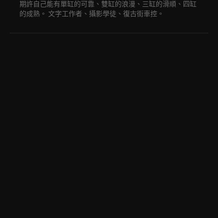
期許自己能有單缸的可靠、雙缸的浪漫、三缸的滑順、四缸
的成熟。 文字工作者、攝影學徒、復古街車控。