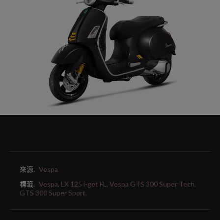
來源.
Vespa
標籤.
Vespa,
LX 125 i-get FL,
Vespa GTS 300 Super Tech,
GTS 300 Super Sport,