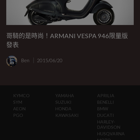
哥騎的是時尚！ARMANI VESPA 946限量版
發表
Ben
2015/06/20
KYMCO
YAMAHA
APRILIA
SYM
SUZUKI
BENELLI
AEON
HONDA
BMW
PGO
KAWASAKI
DUCATI
HARLEY-
DAVIDSON
HUSQVARNA