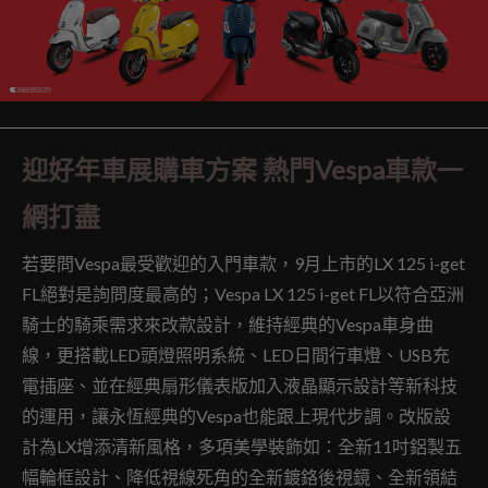
迎好年車展購車方案 熱門Vespa車款一
網打盡
若要問Vespa最受歡迎的入門車款，9月上市的LX 125 i-get
FL絕對是詢問度最高的；Vespa LX 125 i-get FL以符合亞洲
騎士的騎乘需求來改款設計，維持經典的Vespa車身曲
線，更搭載LED頭燈照明系統、LED日間行車燈、USB充
電插座、並在經典扇形儀表版加入液晶顯示設計等新科技
的運用，讓永恆經典的Vespa也能跟上現代步調。改版設
計為LX增添清新風格，多項美學裝飾如：全新11吋鋁製五
幅輪框設計、降低視線死角的全新鍍鉻後視鏡、全新領結