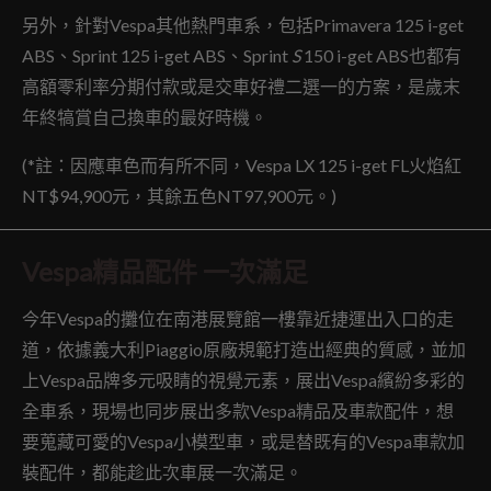
另外，針對Vespa其他熱門車系，包括Primavera 125 i-get
ABS、Sprint 125 i-get ABS、Sprint
S
150 i-get ABS也都有
高額零利率分期付款或是交車好禮二選一的方案，是歲末
年終犒賞自己換車的最好時機。
(*註：因應車色而有所不同，Vespa LX 125 i-get FL火焰紅
NT$94,900元，其餘五色NT97,900元。)
Vespa精品配件 一次滿足
今年Vespa的攤位在南港展覽館一樓靠近捷運出入口的走
道，依據義大利Piaggio原廠規範打造出經典的質感，並加
上Vespa品牌多元吸睛的視覺元素，展出Vespa繽紛多彩的
全車系，現場也同步展出多款Vespa精品及車款配件，想
要蒐藏可愛的Vespa小模型車，或是替既有的Vespa車款加
裝配件，都能趁此次車展一次滿足。