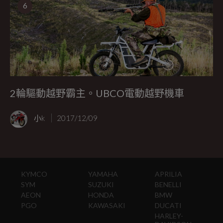
6
2輪驅動越野霸主。UBCO電動越野機車
小k
2017/12/09
KYMCO
YAMAHA
APRILIA
SYM
SUZUKI
BENELLI
AEON
HONDA
BMW
PGO
KAWASAKI
DUCATI
HARLEY-