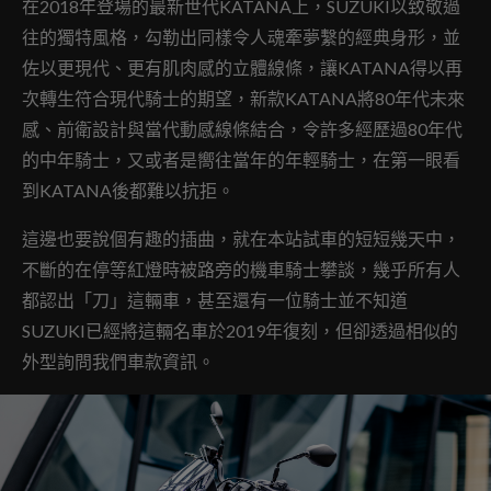
在2018年登場的最新世代KATANA上，SUZUKI以致敬過
往的獨特風格，勾勒出同樣令人魂牽夢繫的經典身形，並
佐以更現代、更有肌肉感的立體線條，讓KATANA得以再
次轉生符合現代騎士的期望，新款KATANA將80年代未來
感、前衛設計與當代動感線條結合，令許多經歷過80年代
的中年騎士，又或者是嚮往當年的年輕騎士，在第一眼看
到KATANA後都難以抗拒。
這邊也要說個有趣的插曲，就在本站試車的短短幾天中，
不斷的在停等紅燈時被路旁的機車騎士攀談，幾乎所有人
都認出「刀」這輛車，甚至還有一位騎士並不知道
SUZUKI已經將這輛名車於2019年復刻，但卻透過相似的
外型詢問我們車款資訊。