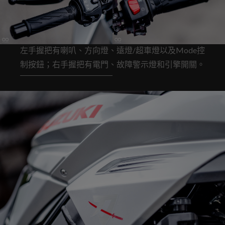
左手握把有喇叭、方向燈、遠燈/超車燈以及Mode控
制按鈕；右手握把有電門、故障警示燈和引擎開關。