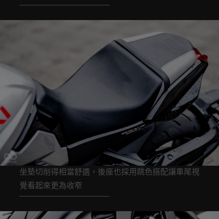
坐墊切削得相當舒適，後座也採用跳色搭配讓車尾視
覺看起來更為收窄