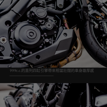
999c.c.的直列四缸引擎帶來相當壯闊的車身雄厚感