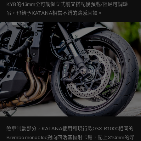
KYB的43mm全可調倒立式前叉搭配後預載/阻尼可調懸
吊，也給予KATANA相當不錯的路感回饋。
煞車制動部分，KATANA使用和現行款GSX-R1000相同的
Brembo monobloc對向四活塞幅射卡鉗，配上310mm的浮