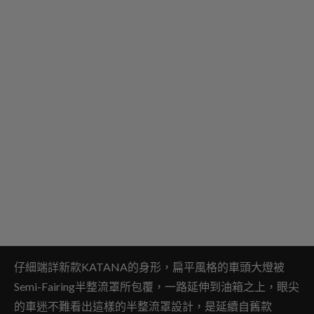
仔細端詳新款KATANA的身形，扁平風格的車頭大燈被
Semi-Fairing半整流罩所包覆，一路延伸到油箱之上，眼尖
的車迷不難看出這樣的半整流罩設計，是延續自舊款