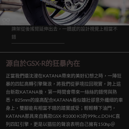
牌架從後搖臂延伸出去，一體感的設計視覺上相當不
錯
源自於GSX-R的狂暴內在
正當我們還沈浸在KATANA帶來的美好幻想之時，一陣狂
暴的四缸高轉引擎聲浪，將我們從夢境拉回現實，跨上這
台新款KATANA後，第一時間會帶來一絲絲的錯愕與熟
悉，825mm的座高配合KATANA看似雄壯卻意外纖細的車
身上，雙腳能有相當不錯的踏實感受；輕輕轉下油門，
KATANA那具來自舊款GSX-R1000 K5的999c.c.DOHC直
列四缸引擎，更是以猖狂的聲浪表明自己擁有150hp＠