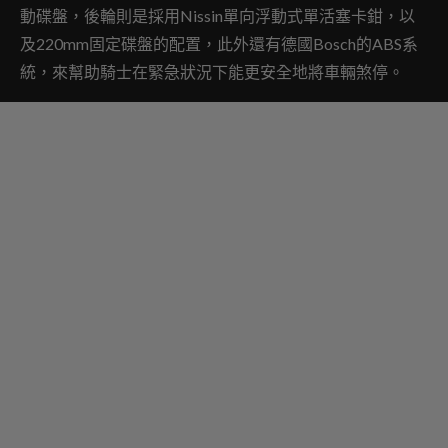
動碟盤，後輪則是採用Nissin單向浮動式單活塞卡鉗，以
及220mm固定碟盤的配置，此外還有德國Bosch的ABS系
統，來幫助騎士在緊急狀況下能更安全地將車輛煞停。