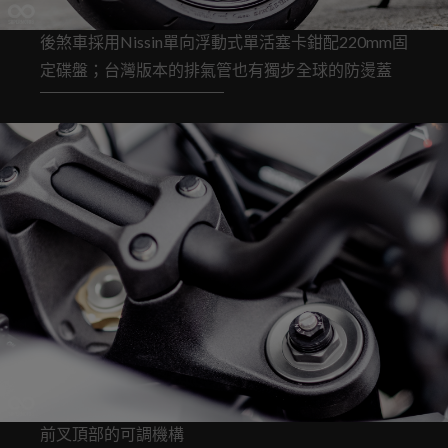
後煞車採用Nissin單向浮動式單活塞卡鉗配220mm固
定碟盤；台灣版本的排氣管也有獨步全球的防燙蓋
前叉頂部的可調機構