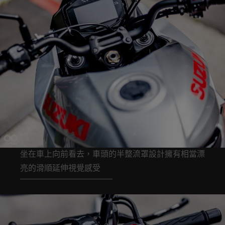
坐在車上向前看去，車頭的半整流罩設計擁有相當漂
亮的滑順延伸視覺感受