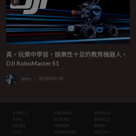
8
真。玩樂中學習，娛樂性十足的教育機器人。
DJI RoboMaster S1
Jerry
2019/06/18
KYMCO
YAMAHA
APRILIA
SYM
SUZUKI
BENELLI
AEON
HONDA
BMW
PGO
KAWASAKI
DUCATI