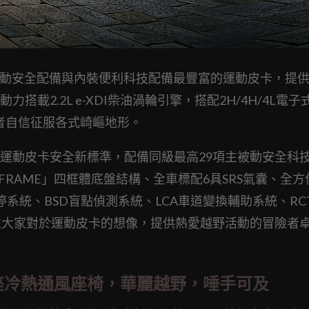
同級之中主被動安全配備與內裝便利科技配備最豐富的運動皮卡，提
載2.2L e-XDI柴油渦輪引擎，搭配2H/4H/4L電子
駛者自信征服各式崎嶇地形。
S顛覆運動皮卡安全新標準，配備同級最高29項主被動安全科
D-FRAME」四框體底盤結構、全車標配6具SRS氣囊、全方
停系統、BSD盲點偵測系統、LCA車道變換輔助系統、RC
往大家對於運動皮卡的想像，提供熱愛越野活動的冒險者
雙前座冷熱通風座椅，華麗越野，唾手可及