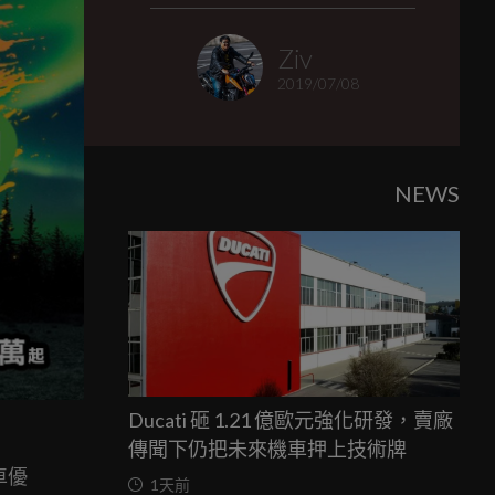
Ziv
2019/07/08
NEWS
Ducati 砸 1.21 億歐元強化研發，賣廠
傳聞下仍把未來機車押上技術牌
車優
1天前