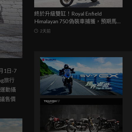
終於升級雙缸！Royal Enfield
Himalayan 750 偽裝車捕獲，預期馬力
突破67匹，最快米蘭車展亮相
2天前
1日-7
ng旅行
o運動攝
建議售價