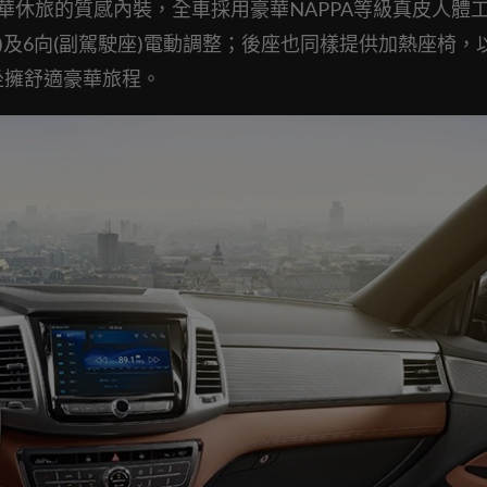
擁有媲美豪華休旅的質感內裝，全車採用豪華NAPPA等級真皮人體
)及6向(副駕駛座)電動調整；後座也同樣提供加熱座椅，
坐擁舒適豪華旅程。