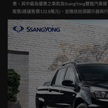
惠，其中最為優惠之車款為SsangYong雙龍汽車旗下
販售(建議售價132.8萬元)，並贈送抬頭顯示器與