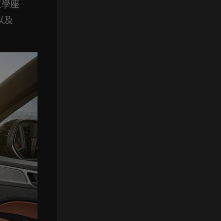
工學座
以及