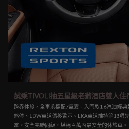
試乘TIVOLI抽五星級老爺酒店雙人
跨界休旅，全車系標配7氣囊。入門款1.6汽油經典
煞停、LDW車道偏移警示、LKA車道維持等18
旅。安全完勝同級，堪稱百萬內最安全的休旅車。