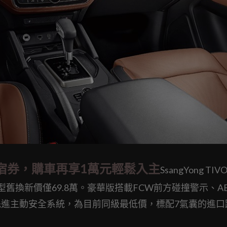
住宿券，購車再享1萬元輕鬆入主
SsangYong TI
型舊換新價僅69.8萬。豪華版搭載FCW前方碰撞警示、A
項先進主動安全系統，為目前同級最低價，標配7氣囊的進口