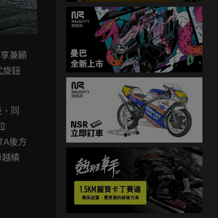
供享兼顧
式旋鈕
技、同
位
TA後方
卓越縝