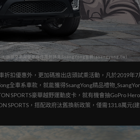
購車折扣優惠外，更加碼推出店頭試乘活動，凡於2019年7月
ong全車系車款，就能獲得SsangYong精品禮物_SsangYo
N SPORTS豪華越野運動皮卡，就有機會抽GoPro Her
TON SPORTS，搭配政府汰舊換新政策，僅需131.8萬元(