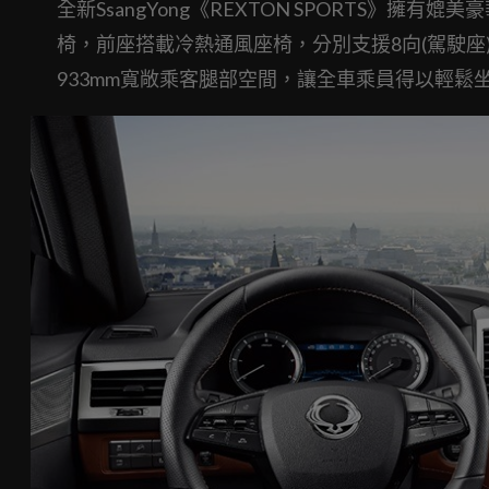
全新SsangYong《REXTON SPORTS》
椅，前座搭載冷熱通風座椅，分別支援8向(駕駛座
933mm寬敞乘客腿部空間，讓全車乘員得以輕鬆