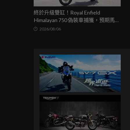
終於升級雙缸！Royal Enfield
Himalayan 750 偽裝車捕獲，預期馬力
突破67匹，最快米蘭車展亮相
2026/08/06