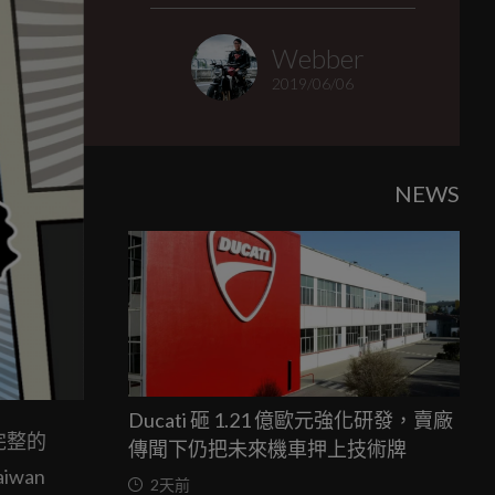
Webber
2019/06/06
NEWS
Ducati 砸 1.21 億歐元強化研發，賣廠
最完整的
傳聞下仍把未來機車押上技術牌
wan
2天前