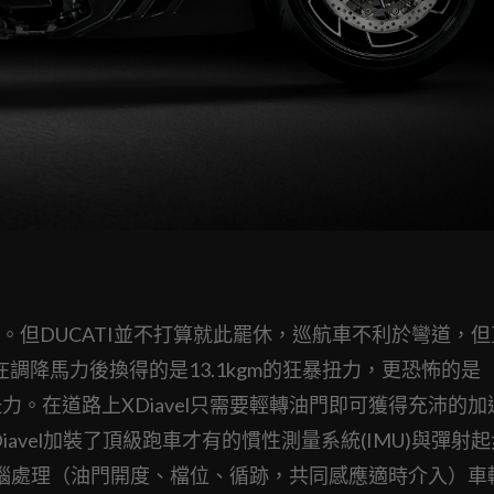
但DUCATI並不打算就此罷休，巡航車不利於彎道，但
缸，在調降馬力後換得的是13.1kgm的狂暴扭力，更恐怖的是
最高扭力。在道路上XDiavel只需要輕轉油門即可獲得充沛的
iavel加裝了頂級跑車才有的慣性測量系統(IMU)與彈射
電腦處理（油門開度、檔位、循跡，共同感應適時介入）車