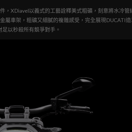
，XDiavel以義式的工藝詮釋美式粗礦，刻意將水冷管
屬車架，粗礦又細膩的複雜感受，完全展現DUCATI造
絕對足以秒殺所有競爭對手。