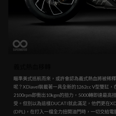
義式熱血移轉
瞄準美式巡航而來，或許會認為義式熱血將被稀釋。
呢？XDiavel裝載著一具全新的1262cc V型雙
2100rpm即衝出10kgm的扭力，5000轉即達
受。但別以為這樣DUCATI就此滿足，他們更在XD
(DPL)，在打入一檔全力扭開油門時，一切交給