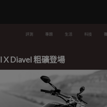
評測
專題
生活
科技
 Diavel 粗礦登場