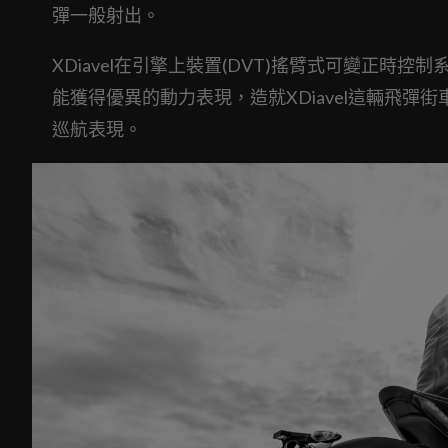
彈一般射出。
XDiavel在引擎上裝置(DVT)搖臂式可變正時控
能獲得優異的動力表現，造就XDiavel這輛飛
巡航表現。