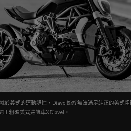
由於遷就於義式的運動調性，Diavel始終無法滿足純正的美式
正粗礦美式巡航車XDiavel。