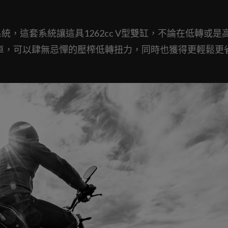
制系統，這套系統讓這具1262cc V型雙缸，不論在低轉或是
彈街車，可以肆無忌憚的壓榨低轉扭力，同時也獲得更輕鬆更