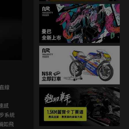
直線
加速感
起步系統
輛如飛