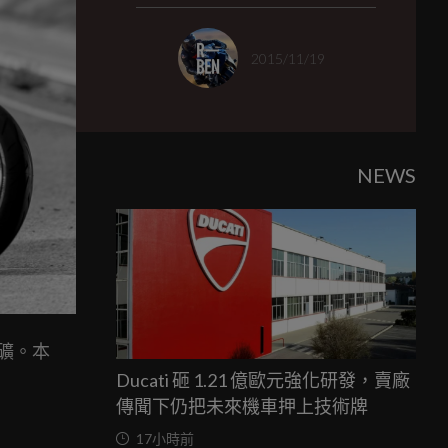
2015/11/19
NEWS
粗礦。本
Ducati 砸 1.21 億歐元強化研發，賣廠
傳聞下仍把未來機車押上技術牌
17小時前