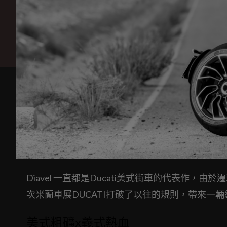
Diavel 一直都是Ducati美式街車的代表作，
次米蘭車展DUCATI打破了以往的規則，帶來一輛純
美式粗礦x義式熱血