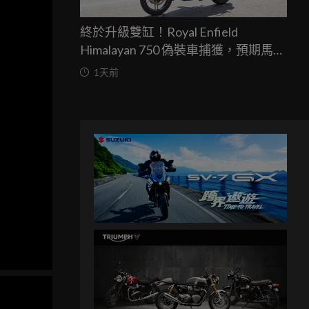
終於升級雙缸！Royal Enfield
Himalayan 750 偽裝車捕獲，預期馬力
突破67匹，最快米蘭車展亮相
1天前