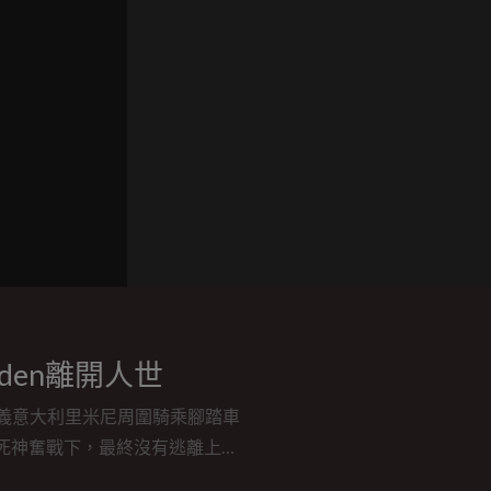
den離開人世
7於義意大利里米尼周圍騎乘腳踏車
死神奮戰下，最終沒有逃離上天