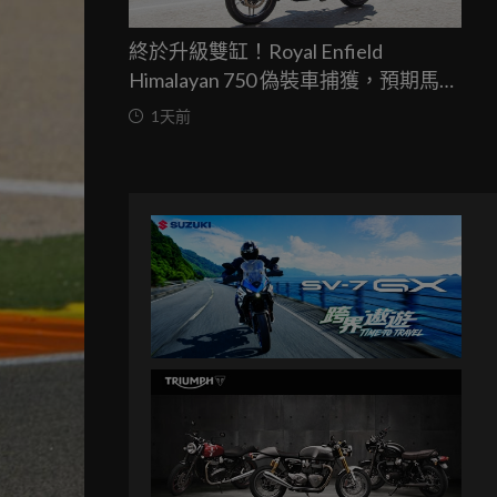
終於升級雙缸！Royal Enfield
Himalayan 750 偽裝車捕獲，預期馬力
突破67匹，最快米蘭車展亮相
1天前