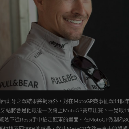
大利西班牙之戰結果將揭曉外，對在MotoGP賽事征戰11個
的西班牙站將會是他最後一次跨上MotoGP賽車出賽。一晃眼1
驚險下從Rossi手中搶走冠軍的畫面。在MotoGP改制為80
再也找不回2006的感覺，從此MotoGP之路一直走的顛頗