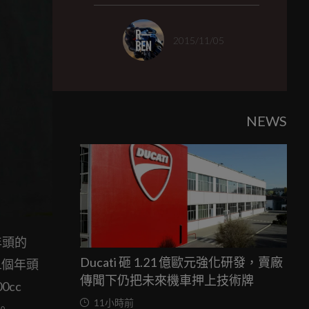
2015/11/05
NEWS
年頭的
Ducati 砸 1.21 億歐元強化研發，賣廠
1個年頭
傳聞下仍把未來機車押上技術牌
0cc
11小時前
。