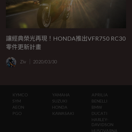
讓經典榮光再現！HONDA推出VFR750 RC30
零件更新計畫
Ziv
2020/03/30
KYMCO
YAMAHA
APRILIA
SYM
SUZUKI
BENELLI
AEON
HONDA
BMW
PGO
KAWASAKI
DUCATI
HARLEY-
DAVIDSON
HUSQVARNA