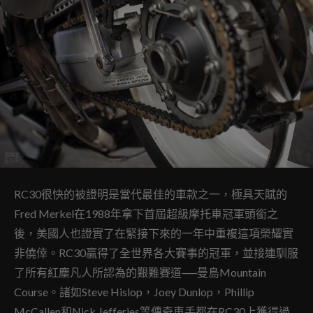
RC30很快的被證明是當代最佳的車款之一，極具天賦的
Fred Merkel在1988年拿下首屆超級摩托車冠軍頭銜之
後，美國人也證實了在緊接下來的一年中重複這項榮耀實
非僥倖。RC30贏得了全世界各大賽事的冠軍，並接連馴服
了所有紅塵凡人所認為的艱難賽道──曼島Mountain
Course。諸如
Steve Hislop，Joey Dunlop，Phillip
McCallen和Nick Jefferies等傳奇車手都在RC30上獲得過