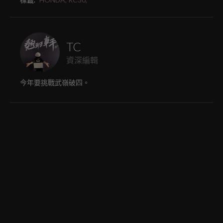
TC
資深編輯
今年要挑戰武嶺破四。