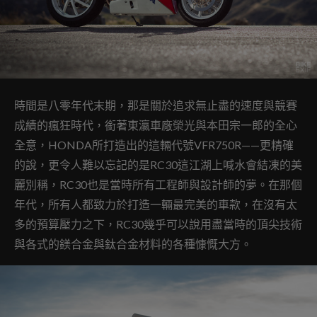
時間是八零年代末期，那是關於追求無止盡的速度與競賽
成績的瘋狂時代，銜著東瀛車廠榮光與本田宗一郎的全心
全意，HONDA所打造出的這輛代號VFR750R——更精確
的說，更令人難以忘記的是RC30這江湖上喊水會結凍的美
麗別稱，RC30也是當時所有工程師與設計師的夢。在那個
年代，所有人都致力於打造一輛最完美的車款，在沒有太
多的預算壓力之下，RC30幾乎可以說用盡當時的頂尖技術
與各式的鎂合金與鈦合金材料的各種慷慨大方。