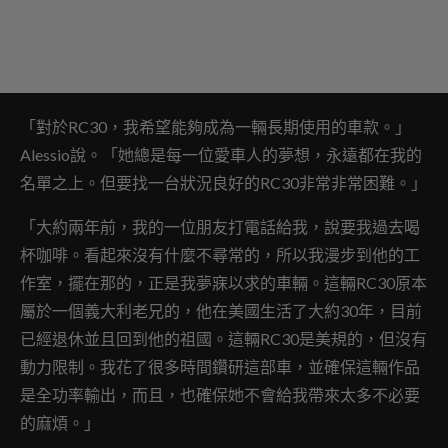
「對於RC30，我希望能夠成為一輛長期使用的車款。」
Alessio說。「她
總是每一位愛車人的夢想，永遠都在我的
名單之上。但要
找一台狀況良好的RC30非常非常困難。」
「大約兩年前，我的一位朋友打電話給我，說要我過去喝
杯咖啡。看起來
沒有什麼不尋常的，所以我漫步到他的工
作室，擺在那的，正是我夢寐以求的車輛。這輛RC30原本
屬於一個義大利老兄的，他在美國生活了大約30年，目前
已經退休並且回到他的祖國。這輛RC30是美規的，但沒有
動力限制。我花了很多時間鑽研這部車，並確保這輛作品
是全功率輸出，而且，也確保她不會給我帶來太多不必要
的麻煩。
」