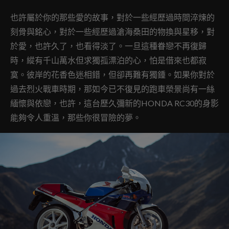
也許屬於你的那些愛的故事，對於一些經歷過時間淬煉的
刻骨與銘心，對於一些經歷過滄海桑田的物換與星移，對
於愛，也許久了，也看得淡了。一旦這種眷戀不再復歸
時，縱有千山萬水但求獨孤漂泊的心，怕是借來也都寂
寞。彼岸的花香色迷相錯，但卻再難有獨鍾。如果你對於
過去烈火戰車時期，那如今已不復見的跑車榮景尚有一絲
緬懷與依戀，也許，這台歷久彌新的HONDA RC30的身影
能夠令人重溫，那些你很冒險的夢。