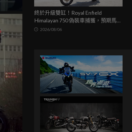
終於升級雙缸！Royal Enfield
Himalayan 750 偽裝車捕獲，預期馬力
突破67匹，最快米蘭車展亮相
2026/08/06