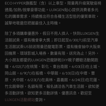
ECO HYPER旗艦型（含）以上車型，限量再升級駕駛座椅
通風/加熱/按摩豪華功能。LUXGEN貼心提供消費者多元
化的購車需求，持續推出符合各種生活型態的優質車款，
誠摯地敬邀您把握最佳入主時機。
除了多項購車優惠外，假日不用人擠人，快到LUXGEN生
活館試乘，還有機會拿大獎；即日起至6/30(六)前至汽車
生活館試乘U5就送限量恐龍電影票，還有機會抽中大阪來
回機票、環球影城入場券，數量有限，送完為止！另外，
大小朋友都愛的LUXGEN恐龍餅乾DIY親子體驗活動開跑
囉，6/02(六)在桃鶯、彰化、東台南館，6/03(日)在土城、
岡山館，6/9(六)在板橋、中華館，6/10(日)在中壢、豐
原、大中館，6/23(六)在員林、嘉義館，6/24(日)在花蓮、
竹北館舉辦，名額有限，報名請洽各汽車生活館，欲知更
多活動詳情，欲知更多活動詳情、優惠訊息，歡迎至
LUXGEN活動網站
查詢。