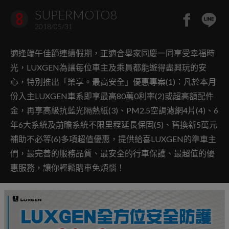
SUPERMOTO8
2018/05/31
適逢端午佳節連續假期，正適合舉家同慶一同享受幸福時
光，LUXGEN為讓每位車主及乘員都能遊得盡興玩的安
心，特別推出「樂享。最高安全」優惠專案(1)：凡於本月
份入主LUXGEN車系即享最高80萬0利率(2)或超高額配件
金，再享高級抗藍光隔熱紙(3)、PM2.5空調濾網4片(4)、6
年6大系統及前瞻系統不限里程延長保固(5)、舊換新5萬元
補助不必等(6)多項超值優惠，提供給喜LUXGEN的準車主
們，最完善的服務品質、最安全的行車保護、最超值的優
惠服務，讓你輕鬆購車免煩惱！