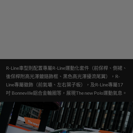
R-Line車型則配置專屬R-Line運動化套件（前保桿、側裙、
後保桿附高光澤鍍鉻飾框、黑色高光澤擾流尾翼），R-
Line專屬徽飾（前氣壩、左右葉子板），及R-Line專屬17
吋 Bonneville鋁合金輪圈等，展現The new Polo運動氣息。