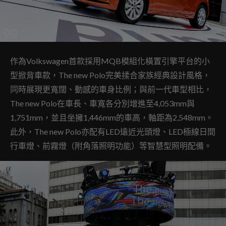
作為Volkswagen首款採用MQB模組化橫置引擎平台的小
型掀背車款，The new Polo完美揉合家族經典設計風格，
同時展現更寬闊、動感的車身比例；與前一代車型相比，
The new Polo在車長、車寬各分別增進至4,053mm與
1,751mm，並且坐擁1,446mm的車高，軸距為2,548mm。
此外，The new Polo亦配有LED遠近光頭燈、LED極線日間
行車燈、前霧燈（附角落照明功能）等智慧型照明配備。