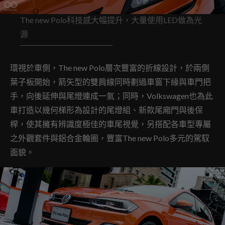
The new Polo科技感大幅提升，大量使用LED做為光
源
環視於車側，The new Polo層次豐富的折線設計，於兩側
葉子板開始，箭矢型的雙肩線同時劃過車窗下緣與車門把
手，向後延伸與尾燈連成一氣；同時，Volkswagen也為此
車打造以幾何梯形為設計的尾燈組、新款尾廂門與後保
桿，使其擁有辨識度極佳的車尾視覺，另搭配各車型專屬
之外觀套件與鋁合金輪圈，豐富The new Polo多元的駕馭
面貌。