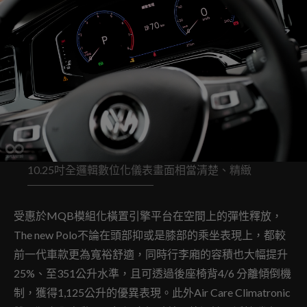
10.25吋全邏輯數位化儀表畫面相當清楚、精緻
受惠於MQB模組化橫置引擎平台在空間上的彈性釋放，
The new Polo不論在頭部抑或是膝部的乘坐表現上，都較
前一代車款更為寬裕舒適，同時行李廂的容積也大幅提升
25%、至351公升水準，且可透過後座椅背4/6 分離傾倒機
制，獲得1,125公升的優異表現。此外Air Care Climatronic