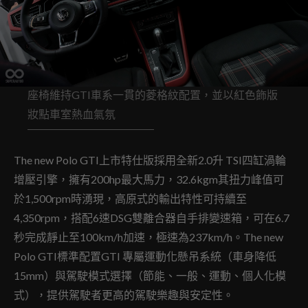
座椅維持GTI車系一貫的菱格紋配置，並以紅色飾版
妝點車室熱血氣氛
The new Polo GTI上市特仕版採用全新2.0升 TSI四缸渦輪
增壓引擎，擁有200hp最大馬力，32.6kgm其扭力峰值可
於1,500rpm時湧現，高原式的輸出特性可持續至
4,350rpm，搭配6速DSG雙離合器自手排變速箱，可在6.7
秒完成靜止至100km/h加速，極速為237km/h。The new
Polo GTI標準配置GTI 專屬運動化懸吊系統（車身降低
15mm）與駕駛模式選擇（節能、一般、運動、個人化模
式），提供駕駛者更高的駕駛樂趣與安定性。