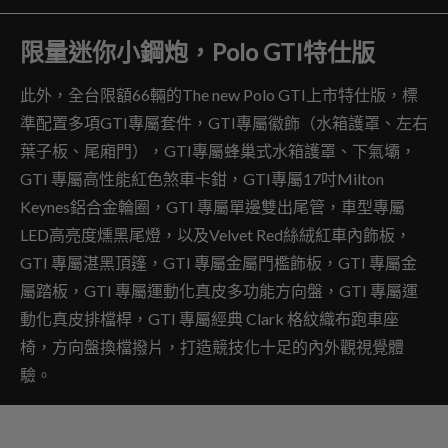
限量迷你小鋼炮，Polo GTI特仕版
此外，全台限額66輛的The new Polo GTI上市特仕版，標
準配置多項GTI專屬套件，GTI專屬徽飾（水箱護罩、左右
葉子板、尾廂門），GTI專屬蜂巢式水箱護罩、下氣壩，
GTI 專屬高性能紅色煞車卡鉗，GTI專屬17吋Milton
Keynes鋁合金輪圈，GTI 專屬單邊雙出尾管，車型專屬
LED高亮度燻黑尾燈，以及Velvet Red絲絨紅車內飾板，
GTI 專屬湛黑頂篷，GTI 專屬金屬門檻飾板，GTI 專屬金
屬踏板，GTI 專屬運動化真皮多功能方向盤，GTI 專屬運
動化真皮排檔桿，GTI 專屬經典 Clark 格紋織布跑車座
椅，方向盤換檔撥片，打造競技化十足的內外觀視覺體
驗。