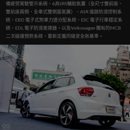
備疲勞駕駛警示系統、6具SRS輔助氣囊（全尺寸雙前座、
雙前座兩側、全車式雙側面氣簾）、ASR 循跡防滑控制系
統、EBD 電子式煞車力道分配系統、ESC 電子行車穩定系
統、EDL 電子防滑差速器，以及Volkswagen 獨有的MCB
二次碰撞預煞系統，重新定義同級安全新基準。