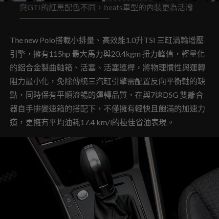
與GTI的紅黑配色不同，beats車型的內裝更為活潑
The new Polo搭載小排量、高效能1.0升TSI 三缸渦輪增壓
引擎，擁有115hp 最大馬力與20.4kgm 扭力峰值，輕量化
的鋁合金製曲軸箱、活塞、活塞連桿，將物理慣性與運轉
阻力最小化，免除傳統三汽缸引擎需配置反向平衡軸的缺
點，同時保有平順流暢的運轉品質，在與7速DSG 雙離合
器自手排變速箱的搭配下，不僅擁有輕快且飽滿的加速力
道，更擁有平均油耗17.4 km/l的極佳省油表現。