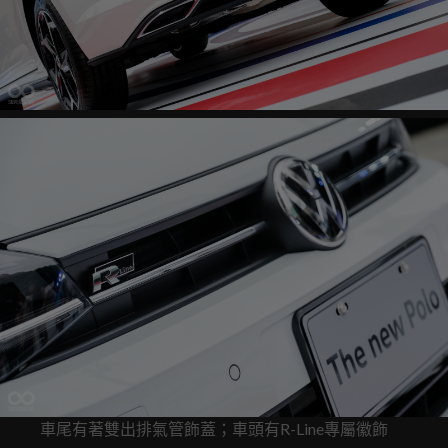
車尾有著雙出排氣管飾蓋；車頭有R-Line專屬徽飾