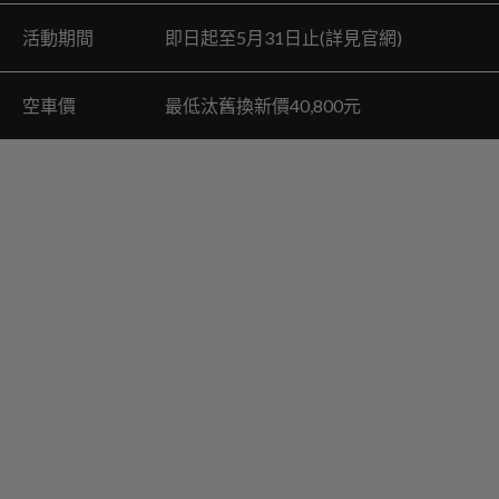
活動期間 即日起至5月31日止(詳見官網)
空車價 最低汰舊換新價40,800元