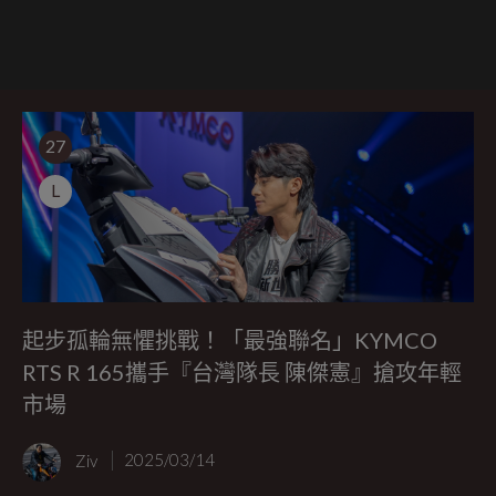
27
L
起步孤輪無懼挑戰！「最強聯名」KYMCO
RTS R 165攜手『台灣隊長 陳傑憲』搶攻年輕
市場
Ziv
2025/03/14