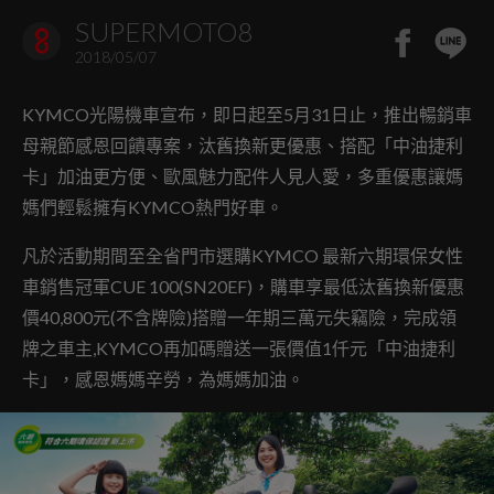
SUPERMOTO8
2018/05/07
KYMCO光陽機車宣布，即日起至5月31日止，推出暢銷車
母親節感恩回饋專案，汰舊換新更優惠、搭配「中油捷利
卡」加油更方便、歐風魅力配件人見人愛，多重優惠讓媽
媽們輕鬆擁有KYMCO熱門好車。
凡於活動期間至全省門市選購KYMCO 最新六期環保女性
車銷售冠軍CUE 100(SN20EF)，購車享最低汰舊換新優惠
價40,800元(不含牌險)搭贈一年期三萬元失竊險，完成領
牌之車主,KYMCO再加碼贈送一張價值1仟元「中油捷利
卡」，感恩媽媽辛勞，為媽媽加油。