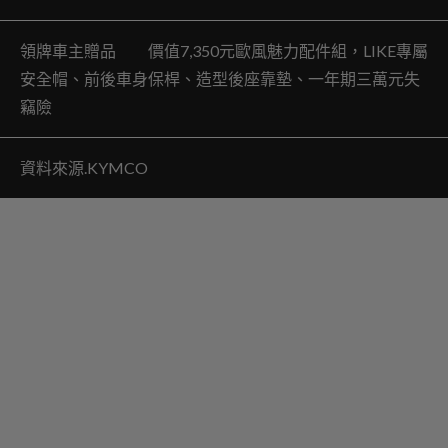
領牌車主贈品 價值7,350元歐風魅力配件組，LIKE專屬
安全帽、前後車身保桿、造型後座靠墊、一年期三萬元失
竊險
資料來源.KYMCO