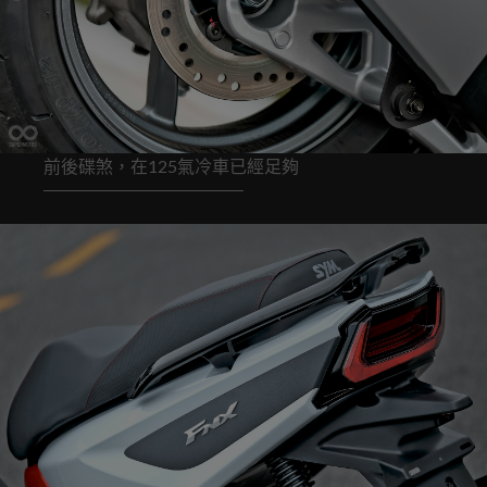
前後碟煞，在125氣冷車已經足夠