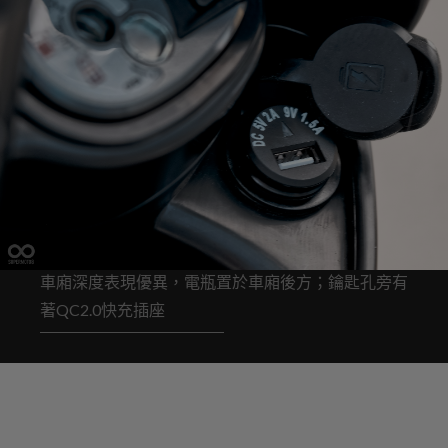
車廂深度表現優異，電瓶置於車廂後方；鑰匙孔旁有
著QC2.0快充插座