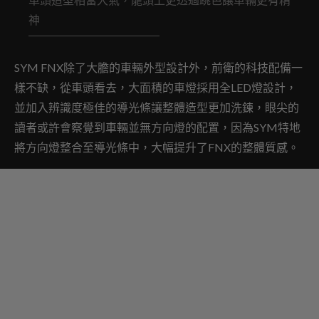
神
SYM FNX除了大膽的車輛外型設計外，前衛的科技配備一
樣不缺，從車頭看去，大面積的車燈採用全LED燈設計，
並加入辨識度極佳的導光條讓整體造型更加洗鍊，眼尖的
讀者或許會察覺到車輛並無方向燈的配置，因為SYM特地
將方向燈整合至導光條中，大幅提升了FNX的整體質感。