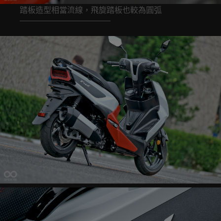
踏板造型相當流線，飛旋踏板也較為圓弧