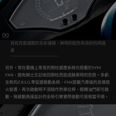
具有亮度調節的全彩儀錶，鮮明的配色有良好的辨識
度
另外，常在重機上常見的側柱感應系統也搭載於SYM
FNX，避免騎士忘記收回側柱而造成騎乘時的危險。多虧
全新的Z.R.S.G.零延遲啟動系統，FNX搭載汽車級的怠速熄
火裝置，再次啟動時不須操作煞車拉桿，輕轉油門即可啟
動，無啟動馬達設計的全新引擎實際做動可是相當平順。