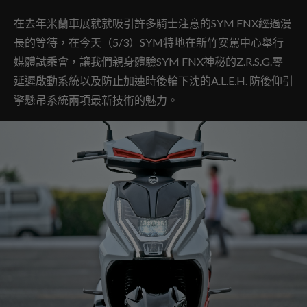
在去年米蘭車展就就吸引許多騎士注意的SYM FNX經過漫
長的等待，在今天（5/3）SYM特地在新竹安駕中心舉行
媒體試乘會，讓我們親身體驗SYM FNX神秘的Z.R.S.G.零
延遲啟動系統以及防止加速時後輪下沈的A.L.E.H. 防後仰引
擎懸吊系統兩項最新技術的魅力。