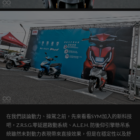
在我們談論動力、操駕之前，先來看看SYM加入的新科技
吧，Z.R.S.G.零延遲啟動系統、A.L.E.H. 防後仰引擎懸吊系
統雖然未對動力表現帶來直接效果，但是在穩定性以及舒