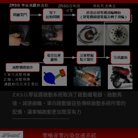
Z.R.S.G.零延遲啟動系統取消了啟動繼電器、啟動馬
達、減速齒輪、單向啟動盤這些傳統啟動系統所需的
配備，讓車輛啟動更加簡潔有力