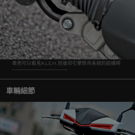
車旁可以看見A.L.E.H. 防後仰引擎懸吊系統的結構桿
車輛細節