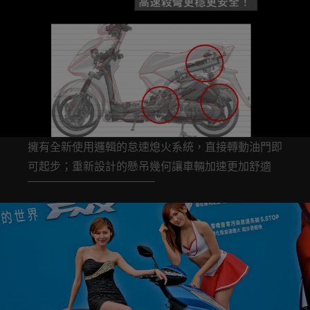
擁有全新使用邏輯的怠速熄火系統，直接轉動油門即
可起步；重新設計的懸吊幾何讓車輛加速更加舒適