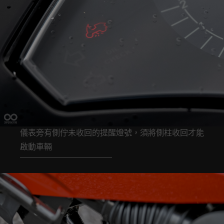
儀表旁有側佇未收回的提醒燈號，須將側柱收回才能
啟動車輛