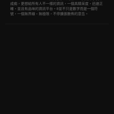
成痴，更想給所有人不一樣的資訊，一個具精采度‧迅速正
確‧並且有品味的資訊平台。8並不只是數字而是一個符
號，一個無界線‧無極限，不停擴張散佈的意念。