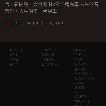
官方新聞稿。大港開唱X宏佳騰機車 人生的音
樂祭，人生的第一台機車
SUPERMOTO8
2018/03/28
KYMCO
YAMAHA
APRILIA
SYM
SUZUKI
BENELLI
AEON
HONDA
BMW
PGO
KAWASAKI
DUCATI
HARLEY-
DAVIDSON
HUSQVARNA
MOTO
GUZZI
MV
AGUSTA
TRIUMPH