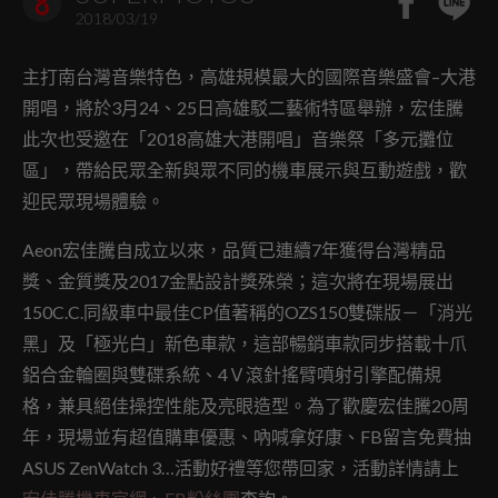
2018/03/19
主打南台灣音樂特色，高雄規模最大的國際音樂盛會–大港
開唱，將於3月24、25日高雄駁二藝術特區舉辦，宏佳騰
此次也受邀在「2018高雄大港開唱」音樂祭「多元攤位
區」，帶給民眾全新與眾不同的機車展示與互動遊戲，歡
迎民眾現場體驗。
Aeon宏佳騰自成立以來，品質已連續7年獲得台灣精品
獎、金質獎及2017金點設計獎殊榮；這次將在現場展出
150C.C.同級車中最佳CP值著稱的OZS150雙碟版－「消光
黑」及「極光白」新色車款，這部暢銷車款同步搭載十爪
鋁合金輪圈與雙碟系統、4Ｖ滾針搖臂噴射引擎配備規
格，兼具絕佳操控性能及亮眼造型。為了歡慶宏佳騰20周
年，現場並有超值購車優惠、吶喊拿好康、FB留言免費抽
ASUS ZenWatch 3…活動好禮等您帶回家，活動詳情請上