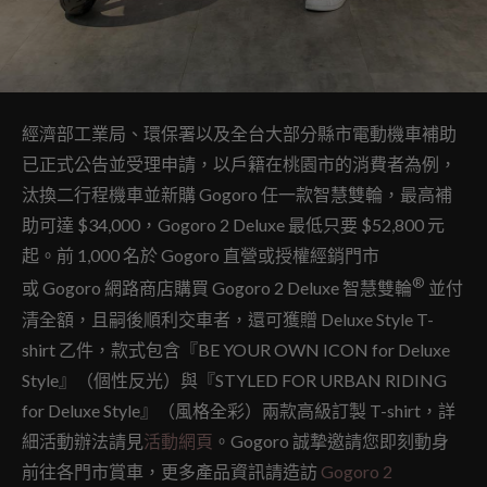
經濟部工業局、環保署以及全台大部分縣市電動機車補助
已正式公告並受理申請，以戶籍在桃園市的消費者為例，
汰換二行程機車並新購 Gogoro 任一款智慧雙輪，最高補
助可達 $34,000，Gogoro 2 Deluxe 最低只要 $52,800 元
起。前 1,000 名於 Gogoro 直營或授權經銷門市
®
或 Gogoro 網路商店購買 Gogoro 2 Deluxe 智慧雙輪
並付
清全額，且嗣後順利交車者，還可獲贈 Deluxe Style T-
shirt 乙件，款式包含『BE YOUR OWN ICON for Deluxe
Style』（個性反光）與『STYLED FOR URBAN RIDING
for Deluxe Style』（風格全彩）兩款高級訂製 T-shirt，詳
細活動辦法請見
活動網頁
。Gogoro 誠摯邀請您即刻動身
前往各門市賞車，更多產品資訊請造訪
Gogoro 2