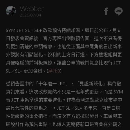
Webber
2026/07/04
SYM JET SL／SL+ 改款預告持續加溫，繼日前公布 7 月 6
日發表會資訊後，官方再釋出倒數預告圖，這次不只看得
到更加清楚的車頭輪廓，也能從正面與車尾角度看出新車
外觀將有明顯變化。銳利的上方日行燈、下方雙燈組與更
具侵略感的前斜板線條，讓整台車的戰鬥氣息比現行 JET
SL／SL+ 更加強烈。(
摩托8
⁠)
從預告圖中的「十年磨一 JET」、「見證新競化」與倒數
資訊來看，這次改款顯然不只是一般年式更新，而是 SYM
替 JET 車系準備的重要進化。作為台灣運動速克達市場中
最具代表性的車系之一，JET SL／SL+ 多年來一直是白牌
性能級距的重要指標，而這次官方選擇以燈具、車頭與車
尾設計作為預告重點，也讓人更期待新車是否會在外觀之