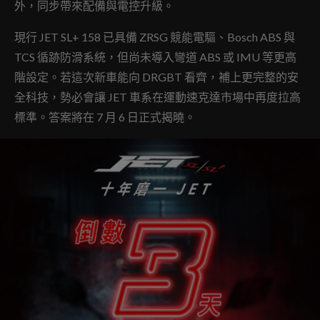
外，同步帶來配備與電控升級。
現行 JET SL+ 158 已具備 ZRSG 競能電驅、Bosch ABS 與
TCS 循跡防滑系統，但尚未導入彎道 ABS 或 IMU 等更高
階設定。若這次新車能向 DRGBT 看齊，補上更完整的安
全科技，勢必會讓 JET 車系在運動速克達市場中再度拉高
標準。答案將在 7 月 6 日正式揭曉。