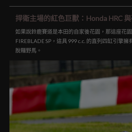
捍衛主場的紅色巨獸：Honda HRC 與破 21
如果說鈴鹿賽道是本田的自家後花園，那這座花園的守
FIREBLADE SP，這具 999 c.c. 的直列
脫韁野馬。