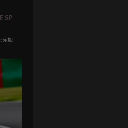
 SP
道上宛如