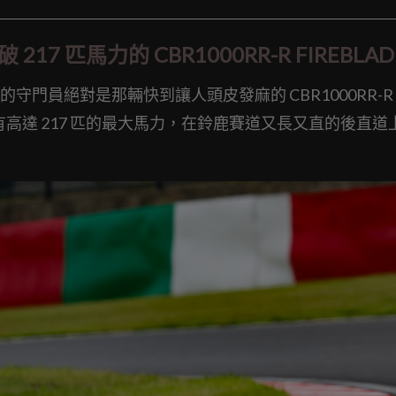
7 匹馬力的 CBR1000RR-R FIREBLADE
門員絕對是那輛快到讓人頭皮發麻的 CBR1000RR-R
四缸引擎擁有高達 217 匹的最大馬力，在鈴鹿賽道又長又直的後直