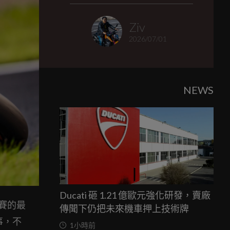
Ziv
2026/07/01
NEWS
Ducati 砸 1.21 億歐元強化研發，賣廠
標賽的最
傳聞下仍把未來機車押上技術牌
事，不
1小時前