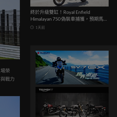
終於升級雙缸！Royal Enfield
Himalayan 750 偽裝車捕獲，預期馬力
突破67匹，最快米蘭車展亮相
1天前
主場榮
容與戰力