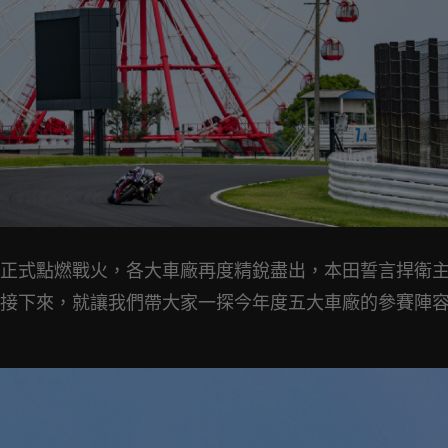
鹿賽道正式點燃戰火，各大車廠再度精銳盡出，本田誓言捍衛
接下來，就讓我們帶大家一探今年度五大車廠的參賽陣