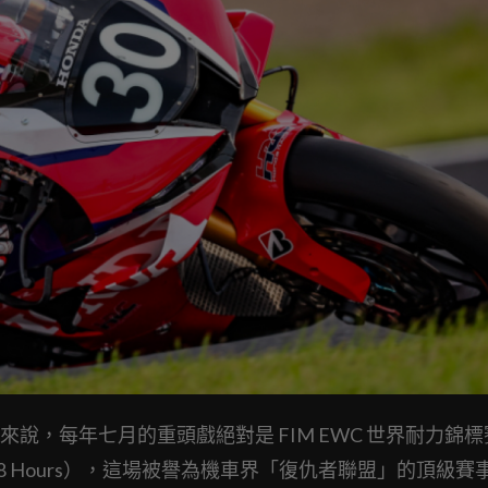
說，每年七月的重頭戲絕對是 FIM EWC 世界耐力錦
 8 Hours），這場被譽為機車界「復仇者聯盟」的頂級賽