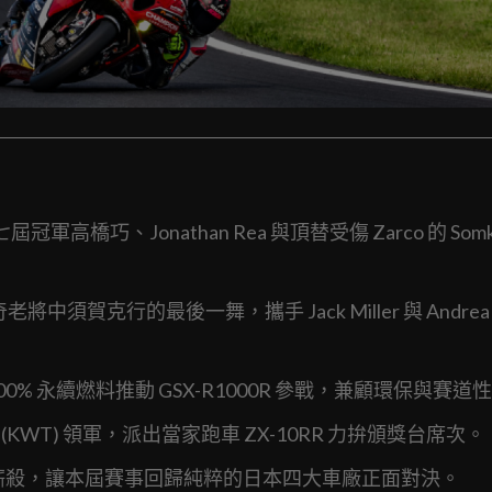
高橋巧、Jonathan Rea 與頂替受傷 Zarco 的 Somki
傳奇老將中須賀克行的最後一舞，攜手 Jack Miller 與 Andrea
以 100% 永續燃料推動 GSX-R1000R 參戰，兼顧環保與賽道
rickstar (KWT) 領軍，派出當家跑車 ZX-10RR 力拚頒獎台席次。
級別廝殺，讓本屆賽事回歸純粹的日本四大車廠正面對決。