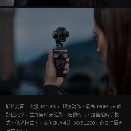
影片方面，支援 4K/240fps 超慢動作、最高 180Mbps 錄
影位元率，並具備 時光縮影、運動縮時、路徑縮時等模
式。低光模式下，廣角鏡頭可達 ISO 51,200，夜景拍攝更
具可用性。