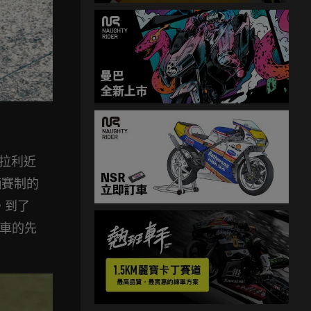
法拉利近
輛賽制的
。到了
賽車的先