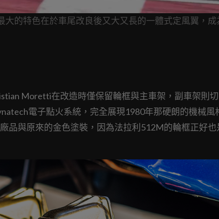
車最大的特色在於車尾改良後又大又長的一體式定風翼，成
車，Christian Moretti在改造時僅保留輪框與主車架，副車架
ynatech電子點火系統，完全展現1980年那硬朗的機械風
廠品與原來的金色塗裝，因為法拉利512M的輪框正好也