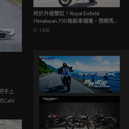
終於升級雙缸！Royal Enfield
Himalayan 750 偽裝車捕獲，預期馬力
突破67匹，最快米蘭車展亮相
1天前
此他把手上
Café