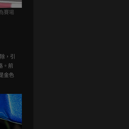
為賽場
則切除，引
格。前
是金色