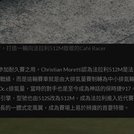
參考，打造一輛向法拉利512M致敬的Café Racer
賽之用，Christian Moretti認為法拉利512M是
戰績，而是這輛賽車就是由大排氣量賽制轉為中小排氣
000c.c排氣量，當時的對手也是至今成為神話的保時捷917
c.c引擎，型號也由512S改為512M，成為法拉利進入近代
長的一體式定風翼，成為賽場上易於辨識的首要特徵。