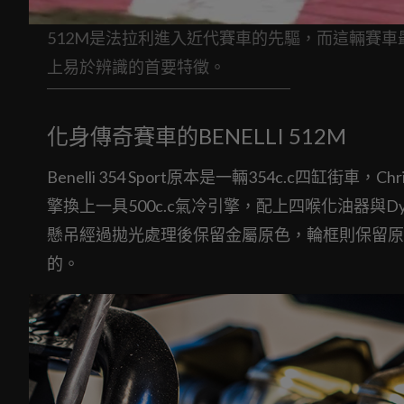
512M是法拉利進入近代賽車的先驅，而這輛賽
上易於辨識的首要特徵。
化身傳奇賽車的BENELLI 512M
Benelli 354 Sport原本是一輛354c.c四缸街
擎換上一具500c.c氣冷引擎，配上四喉化油器與D
懸吊經過拋光處理後保留金屬原色，輪框則保留原
的。