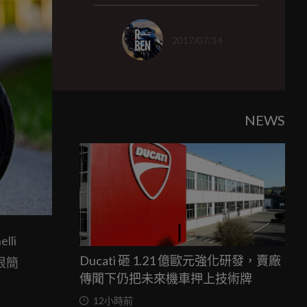
2017/07/14
NEWS
li
Ducati 砸 1.21 億歐元強化研發，賣廠
由很簡
傳聞下仍把未來機車押上技術牌
12小時前