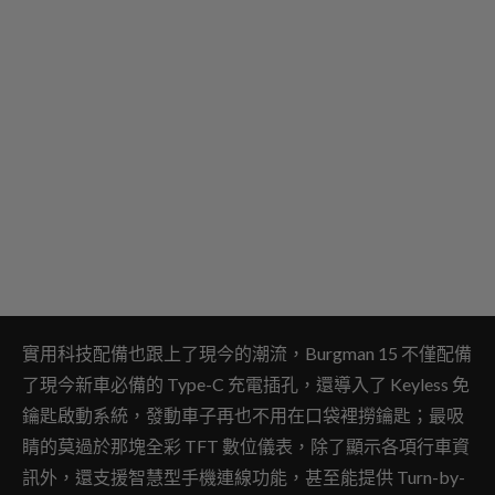
實用科技配備也跟上了現今的潮流，Burgman 15 不僅配備
了現今新車必備的 Type-C 充電插孔，還導入了 Keyless 免
鑰匙啟動系統，發動車子再也不用在口袋裡撈鑰匙；最吸
睛的莫過於那塊全彩 TFT 數位儀表，除了顯示各項行車資
訊外，還支援智慧型手機連線功能，甚至能提供 Turn-by-