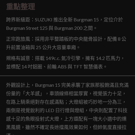
重點整理
跨界新級距：SUZUKI 推出全新 Burgman 15，定位介於
Burgman Street 125 與 Burgman 200 之間。
正宗跑旅風：採用非平整踏板的中央龍骨設計，配備 8 公
升前置油箱與 25 公升大容量車廂。
規格有誠意：搭載 149c.c. 氣冷引擎，擁有 14.2 匹馬力，
並標配 14 吋鋁圈、前輪 ABS 與 TFT 智慧儀表。
外觀設計上，Burgman 15 完美承襲了家族那股飽滿且充滿
份量的「大羊感」，車頭線條相當厚實，視覺張力十足，
在路上騎乘絕對存在感滿點；大燈組被巧妙地一分為三，
兩側是視覺銳利的 LED 日行燈與燈組，中央則配置了科技
感十足的魚眼投射式大燈，上方還配有一塊大小適中的燻
黑風鏡，雖然不確定長途擋風效果如何，但帥氣度直接拉