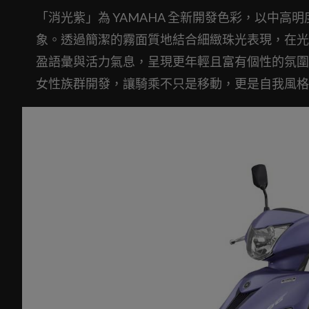
「消光紫」為 YAMAHA 全新開發色彩，以中
象。透過簡潔的霧面質地結合細緻珠光表現，在光影
盈語彙與活力氣息，呈現更年輕且富有個性的氛圍
女性族群開發，讓騎乘不只是移動，更是自我風格