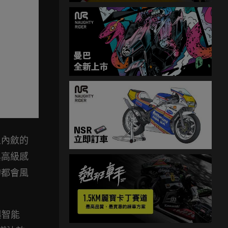
且內斂的
與高級感
的都會風
與智能