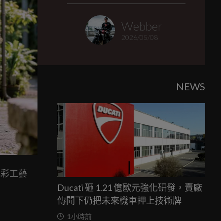
Webber
2026/05/08
NEWS
色彩工藝
Ducati 砸 1.21 億歐元強化研發，賣廠
傳聞下仍把未來機車押上技術牌
1小時前