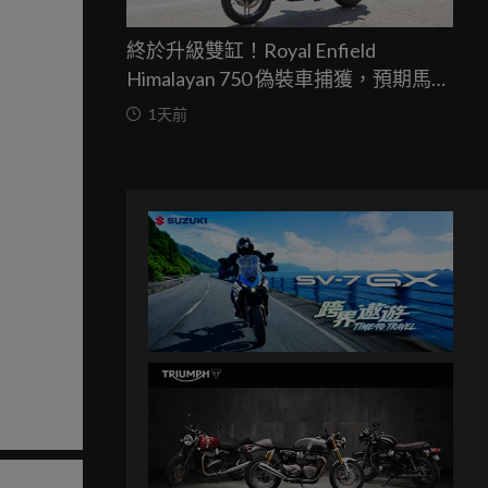
終於升級雙缸！Royal Enfield
Himalayan 750 偽裝車捕獲，預期馬力
突破67匹，最快米蘭車展亮相
1天前