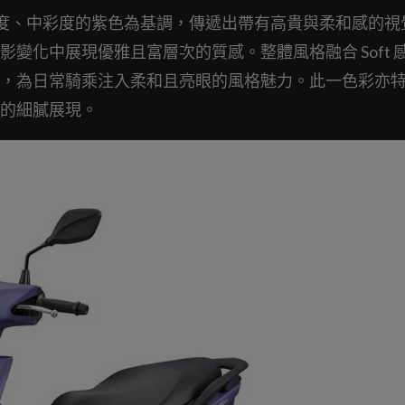
高明度、中彩度的紫色為基調，傳遞出帶有高貴與柔和感的視
變化中展現優雅且富層次的質感。整體風格融合 Soft 
，為日常騎乘注入柔和且亮眼的風格魅力。此一色彩亦
的細膩展現。