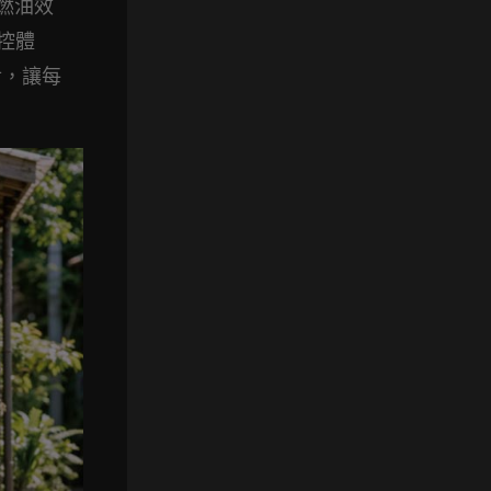
與燃油效
控體
對，讓每