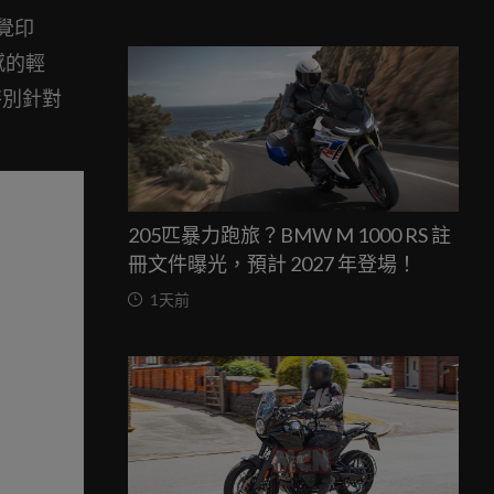
覺印
感的輕
特別針對
205匹暴力跑旅？BMW M 1000 RS 註
冊文件曝光，預計 2027 年登場！
1天前