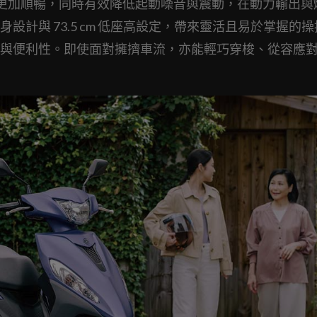
 SMG)，使起步更加順暢，同時有效降低起動噪音與震動，在動力輸出
計與 73.5 cm 低座高設定，帶來靈活且易於掌握的操
與便利性。即使面對擁擠車流，亦能輕巧穿梭、從容應