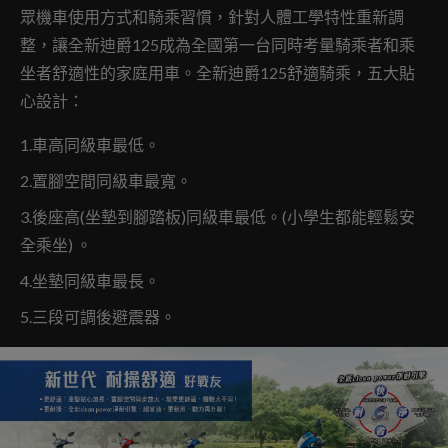
眾機車使用方式和騎乘習慣，針對人體工學特性重新調
整，讓全新迪爵125成為全國第一台同時考量騎乘者和乘
坐者舒適性的家庭用車。全新迪爵125舒適騎乘，五大貼
心設計：
1.車高同級車最低。
2.置腳空間同級車最寬。
3.後座高(坐墊到腳踏板)同級車最低。(小學生都能輕鬆安
全乘坐) 。
4.坐墊同級車最長。
5.三段可調後避震器。