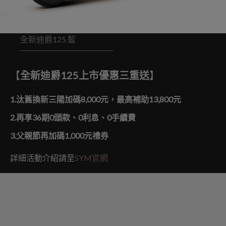
全新迪爵125 藍
【
全新迪爵
125
上市優惠三重送
】
1.汰舊換新三陽加碼
8,000
元，最高補助
13,800
元
2.再享
36
期
0
頭款、
0
利息、
0
手續費
3.父親節再加碼
1,000
元禮券
詳細活動介紹請至
SYM官網