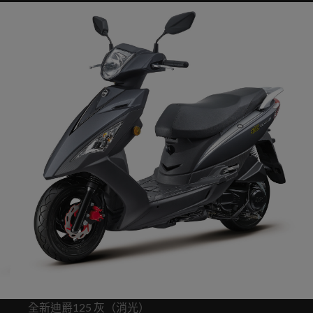
全新迪爵125 灰（消光）