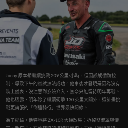
Jonny 原本想繼續挑戰 209 公里/小時，但因誤觸循跡控
制，導致下午的嘗試無法成功。他事後才發現是因為沒有
裝上儀表，沒注意到系統介入，無奈只能留待明年再戰。
他也透露，明年除了繼續衝擊 130 英里大關外，還計畫挑
戰更誇張的「倒退騎行」世界最快紀錄。
為了紀錄，他特地將 ZX-10R 大幅改裝：拆掉整流罩與儀
表、改直把、在油箱挖凹槽加裝泡棉，方便「跨腿坐姿」