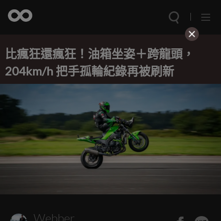
比瘋狂還瘋狂！油箱坐姿＋跨龍頭，
204km/h 把手孤輪紀錄再被刷新
Webber