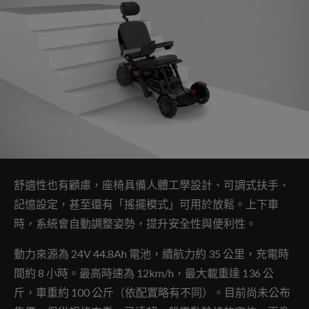
舒適性也有顧慮，座椅具備人體工學設計、可調式扶手、
記憶設定，甚至還有「搖擺模式」可用於放鬆。上下車
時，系統會自動調整姿勢，提升安全性與便利性。
動力來源為 24V 44.8Ah 電池，續航力約 35 公里，充電時
間約 8 小時。最高時速為 12km/h，最大載重達 136 公
斤，車重約 100 公斤（依配置略有不同）。目前尚未公布