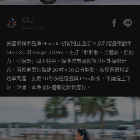
KRJ
2025/08/15
美國電輔車品牌 Heybike 近期推出全新 X 系列摺疊電動車
Mars 3.0 與 Ranger 3.0 Pro，主打「胖胖胎、全避震、強動
力、可摺疊」四大特色，瞄準城市通勤族與戶外探險玩
家。兩款車型皆搭載 20 吋 x 10 公分胖胎、液壓避震與高
功率馬達，支援 10 秒快速摺疊與 IP65 防水，不論是上下
班、沙灘、雪地或林道都能輕鬆應付。