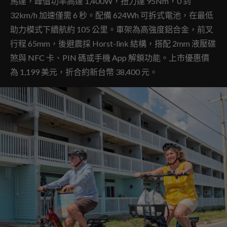
馬達，峰值功率高達 1,400W，扭力達 95Nm，0 到
32km/h 加速僅需 6 秒。配備 624Wh 可拆式電池，在最低
助力模式下續航約 105 公里。車架為高強度鋁合金，前叉
行程 65mm，後避震採 Horst-link 結構，搭配 2mm 液壓碟
煞與 NFC 卡、PIN 碼或手機 App 解鎖功能。上市優惠價
為 1,199 美元，折合約新台幣 38,400 元。