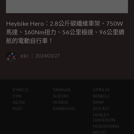
Heybike Hero：2.8公斤碳纖維車架、750W
馬達、160Nm扭力、56公里極速、96公里續
航的電動自行車！
KRJ
2024/03/27
KYMCO
YAMAHA
APRILIA
SYM
SUZUKI
BENELLI
AEON
HONDA
BMW
PGO
KAWASAKI
DUCATI
HARLEY-
DAVIDSON
HUSQVARNA
MOTO