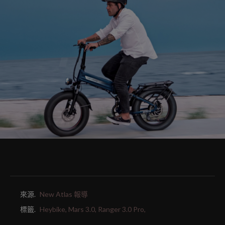
來源.
New Atlas 報導
標籤.
Heybike,
Mars 3.0,
Ranger 3.0 Pro,