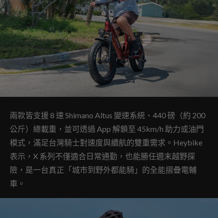
兩款皆支援 8 速 Shimano Altus 變速系統、440 磅（約 200
公斤）總載重，並可透過 App 解鎖至 45km/h 助力或油門
模式，滿足台灣騎士對速度與續航的雙重需求。Heybike
表示，X 系列不僅適合日常通勤，也能勝任週末越野探
險，是一台真正「城市到野外都能騎」的全能摺疊電輔
車。