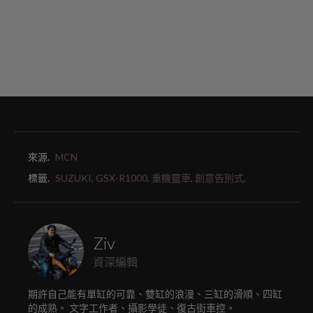
來源.
MCN
標籤.
SUZUKI,
GSX-R1000,
重機靈車,
創意告別式,
Ziv
資深編輯
期許自己能有單缸的可靠、雙缸的浪漫、三缸的滑順、四缸
的成熟。 文字工作者、攝影學徒、復古街車控。