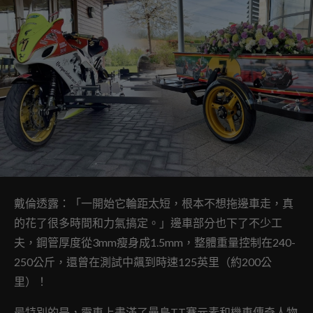
戴倫透露：「一開始它輪距太短，根本不想拖邊車走，真
的花了很多時間和力氣搞定。」邊車部分也下了不少工
夫，鋼管厚度從3mm瘦身成1.5mm，整體重量控制在240-
250公斤，還曾在測試中飆到時速125英里（約200公
里）！
最特別的是，靈車上畫滿了曼島TT賽元素和機車傳奇人物