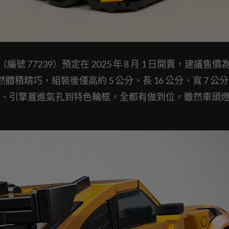
 GT3 RS（編號 77239）預定在 2025 年 8 月 1 日開賣，建議售
。雖然體積精巧，組裝後僅高約 5 公分、長 16 公分、寬 7 公
、引擎蓋進氣孔到特色輪框，全都有做到位。雖然車頭