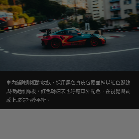
車內鋪陳則相對收斂，採用黑色真皮包覆並輔以紅色縫線
與碳纖維飾板，紅色轉速表也呼應車外配色，在視覺與質
感上取得巧妙平衡。