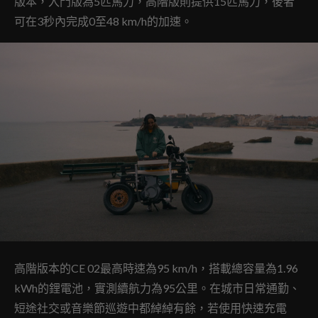
版本，入門版為5匹馬力，高階版則提供15匹馬力，後者
可在3秒內完成0至48 km/h的加速。
高階版本的CE 02最高時速為95 km/h，搭載總容量為1.96
kWh的鋰電池，實測續航力為95公里。在城市日常通勤、
短途社交或音樂節巡遊中都綽綽有餘，若使用快速充電