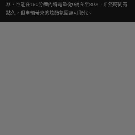
器，也能在180分鐘內將電量從0補充至80%，雖然時間有
點久，但車輛帶來的炫酷氛圍無可取代。