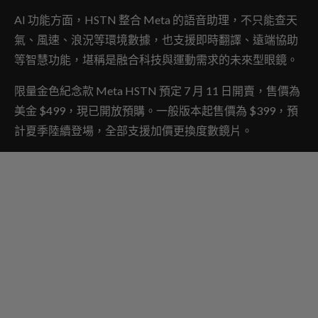
AI 功能方面，HSTN 整合 Meta 的語音助理，不只能查天
氣、風速、浪況等環境數據，也支援即時翻譯、遠端協助
等智慧功能，堪稱是融合科技與運動需求的未來型眼鏡。
限量金色紀念款 Meta HSTN 預定 7 月 11 日開賣，售價為
美金 $499，現已開放預購。一般版本起售價為 $399，預
計夏季陸續登場，全部支援加價更換度數鏡片。