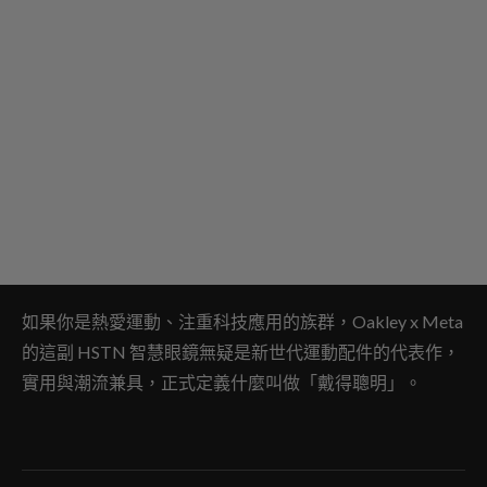
如果你是熱愛運動、注重科技應用的族群，Oakley x Meta
的這副 HSTN 智慧眼鏡無疑是新世代運動配件的代表作，
實用與潮流兼具，正式定義什麼叫做「戴得聰明」。