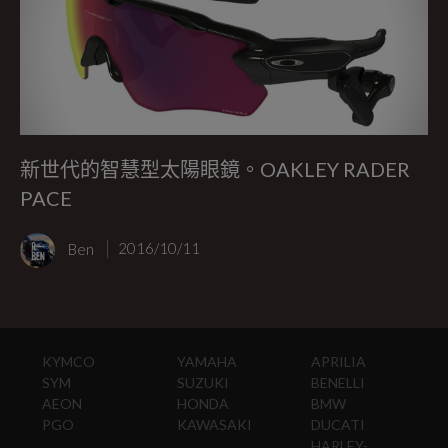
新世代的智慧型太陽眼鏡。OAKLEY RADER
PACE
Ben
2016/10/11
KYMCO
YAMAHA
APRILIA
SYM
SUZUKI
BENELLI
AEON
HONDA
BMW
PGO
KAWASAKI
DUCATI
HARLEY-