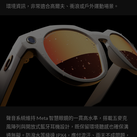
環境資訊，非常適合高爾夫、衝浪或戶外運動場景。
聲音系統維持 Meta 智慧眼鏡的一貫高水準，搭載五麥克
風陣列與開放式藍牙耳機設計，既保留環境聽感也確保溝
通無礙。防潑水等級達 IPX4，應付流汗、雨天不成問題，