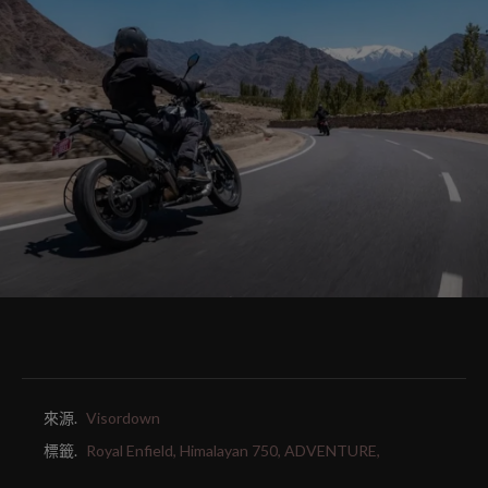
來源.
Visordown
標籤.
Royal Enfield,
Himalayan 750,
ADVENTURE,