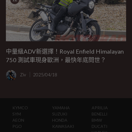
中量級ADV新選擇！Royal Enfield Himalayan
750 測試車現身歐洲，最快年底問世？
Ziv
2025/04/18
KYMCO
YAMAHA
APRILIA
SYM
SUZUKI
BENELLI
AEON
HONDA
BMW
PGO
KAWASAKI
DUCATI