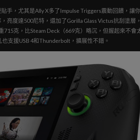
其是Ally X多了Impulse Triggers震動回饋，讓
度達500尼特，還加了Gorilla Glass Victus抗刮塗
稍重715克，比Steam Deck（669克）略沉，但握起來不
孔也支援USB 4和Thunderbolt，擴展性不錯。