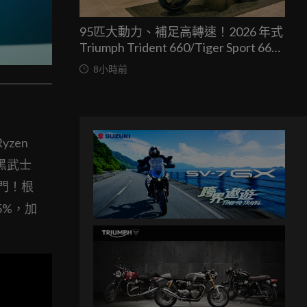
95匹大動力、補足高轉速！2026 年式
Triumph Trident 660/Tiger Sport 660
兩車均一價 39.9 萬台灣發表
8小時前
zen
走黑武士
出門！根
15%，加