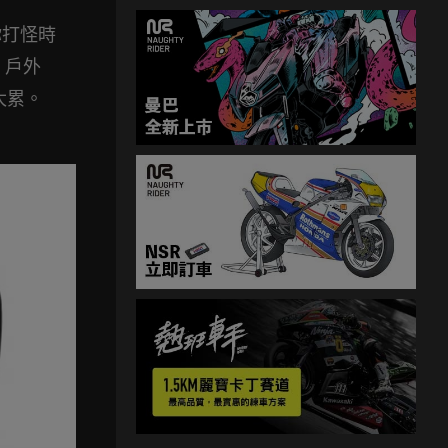
你打怪時
層，戶外
會太累。