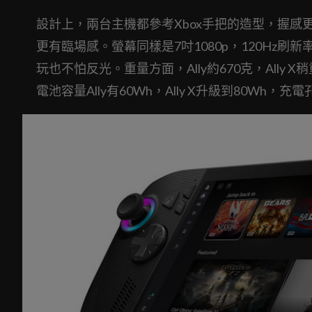
設計上，兩台主機都參考Xbox手把的造型，握感更貼手，尤
更有臨場感。螢幕同樣是7吋1080p，120Hz刷新率，亮
玩也不怕反光。重量方面，Ally約670克，Ally X
電池容量Ally有60Wh，Ally X升級到80Wh，充電