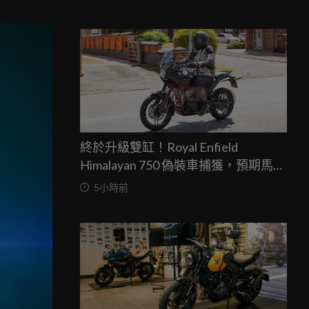
終於升級雙缸！Royal Enfield
Himalayan 750 偽裝車捕獲，預期馬力
突破67匹，最快米蘭車展亮相
5小時前