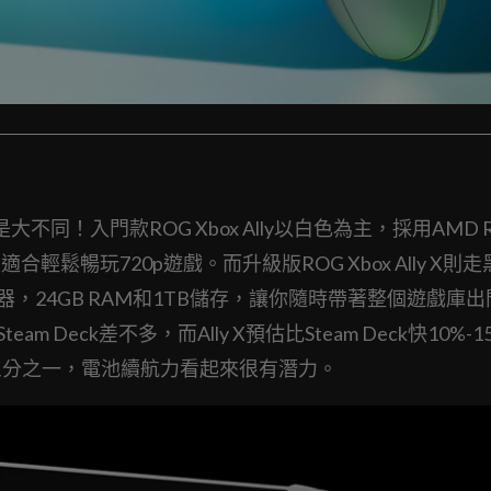
！入門款ROG Xbox Ally以白色為主，採用AMD Ry
適合輕鬆暢玩720p遊戲。而升級版ROG Xbox Ally X則
eme處理器，24GB RAM和1TB儲存，讓你隨時帶著整個遊戲庫
eam Deck差不多，而Ally X預估比Steam Deck快10%-
低三分之一，電池續航力看起來很有潛力。