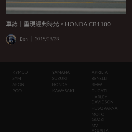
車誌｜重現經典時光。HONDA CB1100
Ben
2015/08/28
KYMCO
YAMAHA
APRILIA
SYM
SUZUKI
BENELLI
AEON
HONDA
BMW
PGO
KAWASAKI
DUCATI
HARLEY-
DAVIDSON
HUSQVARNA
MOTO
GUZZI
MV
AGUSTA