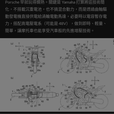
Porsche 早就玩得嫻熟。關鍵是 Yamaha 打算將這技術簡
化，不搭載沉重電池，也不搞混合動力，而是透過曲軸驅
動發電機直接供電給渦輪電動馬達，必要時以電容暫存電
力，搭配高電壓電系（可能是 48V），做到即時、輕量、
簡單，讓摩托車也能享受汽車般的先進增壓技術。