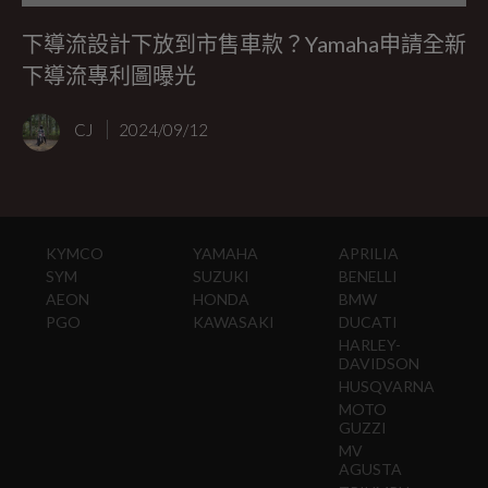
下導流設計下放到市售車款？Yamaha申請全新
下導流專利圖曝光
CJ
2024/09/12
KYMCO
YAMAHA
APRILIA
SYM
SUZUKI
BENELLI
AEON
HONDA
BMW
PGO
KAWASAKI
DUCATI
HARLEY-
DAVIDSON
HUSQVARNA
MOTO
GUZZI
MV
AGUSTA