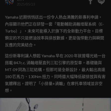
2025/05/23
Yamaha 近期悄悄送出一份令人熱血沸騰的新專利申請，
內容顯示他們正在研發一套「電動輔助渦輪增壓系統（E-
Turbo）」，未來可能導入於旗下的全新動力平台，目標
鎖定的不只是燃油效率與排放數據，更是強悍動力與瞬間
反應的完美結合。
這份新專利讓人想起 Yamaha 早在 2020 年就曾曝光過一台
搭載 847c.c. 渦輪增壓直列三缸引擎的原型車，基礎雖與
MT-09 同為三缸結構，但那可是全新設計，最大輸出高達
180 匹馬力、130Nm 扭力，同時還大幅降低碳排放與有害
氣體釋出，證明了「小排量+渦輪」在摩托車領域並非空
想。