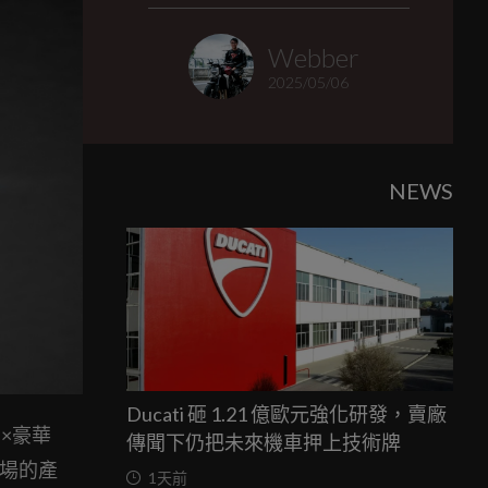
Webber
2025/05/06
NEWS
Ducati 砸 1.21 億歐元強化研發，賣廠
間×豪華
傳聞下仍把未來機車押上技術牌
市場的產
1天前