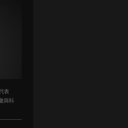
的代表
彙與科