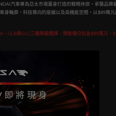
A為HYUNDAI汽車專為亞太市場量身打造的戰略休旅，承襲品牌
融合大膽的車身輪廓、科技導向的座艙以及高機能空間，以$89萬
供GLA、GLB與GLC三種等級選擇，預售價分別為$89萬元、$