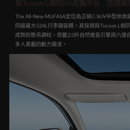
與
Tucson L
相同
N3
底盤平台 空間與
The All-New MUFASA定位為正統C-S
同級最大524L行李廂容積。其採用與Tucson L相
成熟的懸吊調校，搭載2.0升自然進氣引擎與六
多人乘載的動力需求。