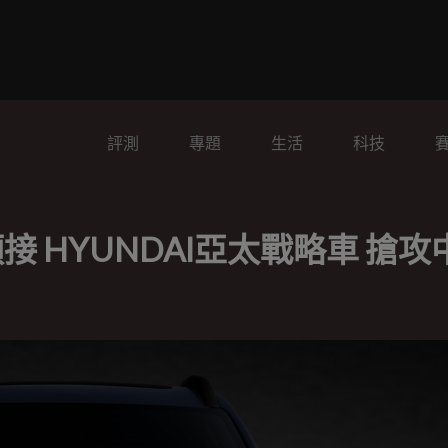
評測
專題
生活
科技
啟動預接 HYUNDAI亞太戰略車 搶