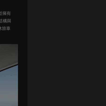
，並擁有
性結構與
休旅車