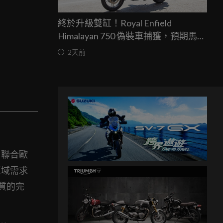
終於升級雙缸！Royal Enfield
Himalayan 750 偽裝車捕獲，預期馬力
突破67匹，最快米蘭車展亮相
2天前
心，聯合歐
區域需求
質的完